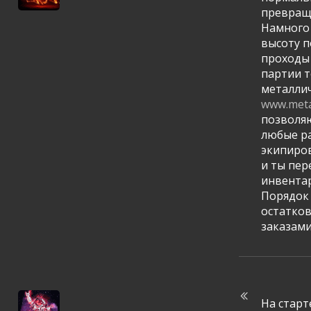
превраща
Намного
высоту п
проходы
партии т
металлич
www.metal
позволяю
любые ра
экипиров
и ты пер
инвентар
Порядок 
остатков
заказами
На старт