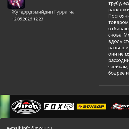
трубу, е
раскопки
Жугдэрдэмийдин
Гуррагча
Постоянн
12.05.2026
12:23
товаром 
отбивают
снова. 
вдоль ст
развешив
они не м
расходни
ячейкам,
бодрее и
e-mail: info@mx4u.ru