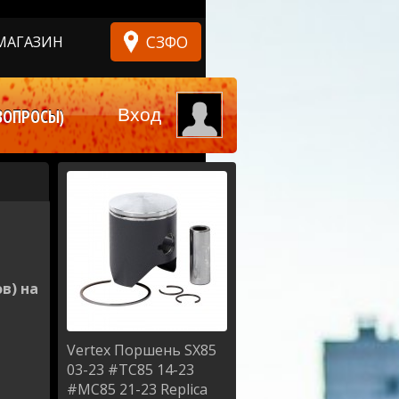
СЗФО
МАГАЗИН
Вход
ВОПРОСЫ)
в) на
Vertex
Поршень SX85
03-23 #TC85 14-23
#MC85 21-23 Replica