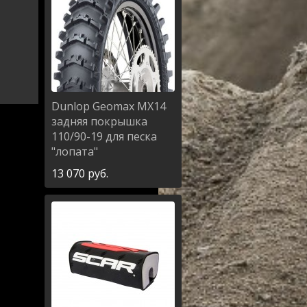
Dunlop
Geomax MX14
задняя покрышка
110/90-19 для песка
"лопата"
13 070
руб.