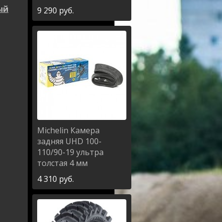
ый
9 290
руб.
Michelin
Камера
задняя UHD 100-
110/90-19 ультра
толстая 4 мм
4 310
руб.