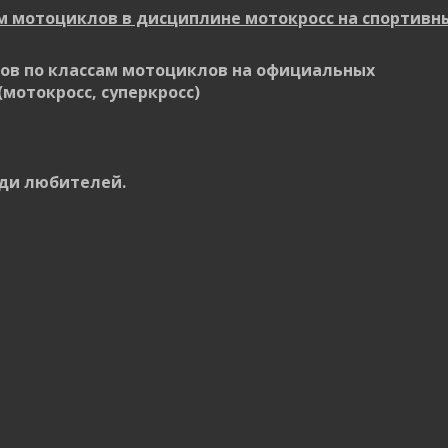
ам мотоциклов в дисциплине мотокросс на спортивн
ов по классам мотоциклов на официальных
(мотокросс, суперкросс)
еди любителей.