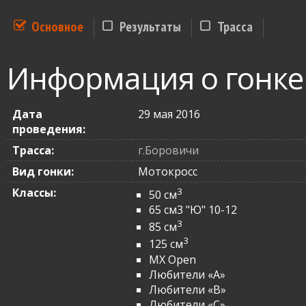
Основное
Результаты
Трасса
Информация о гонке
Дата
29 мая 2016
проведения:
Трасса:
г.Боровичи
Вид гонки:
Мотокросс
Классы:
3
50 см
65 см3 "Ю" 10-12
3
85 см
3
125 см
MX Open
Любители «A»
Любители «B»
Любители «C»