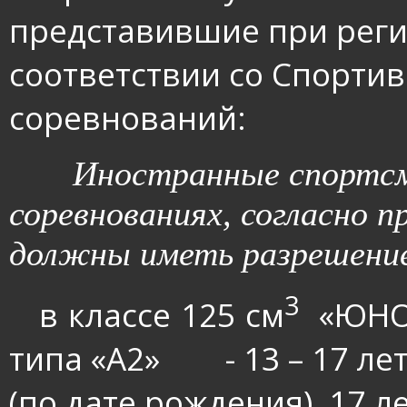
представившие при реги
соответствии со Спорти
соревнований:
Иностранные спортсм
соревнованиях, согласно п
должны иметь разрешение
3
в классе 125 см
«ЮНО
·
типа «А2»
- 13 – 17 ле
(по дате рождения), 17 ле