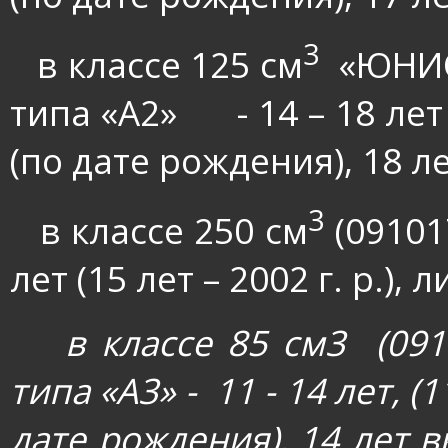
3
в классе 125 см
«ЮНИО
·
типа «А2»
- 14 – 18 лет
(по дате рождения), 18 ле
3
в классе 250 см
(09101
·
лет (15 лет – 2002 г. р.),
в классе 85 см3
(09
·
типа «А3» -
11 - 14 лет, 
дате рождения), 14 лет 