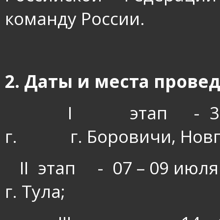
команду России.
2. Даты и места прове
I
этап
-
3
г.
г. Боровичи, Нов
II
этап
-
07 – 09 июля
г. Тула;