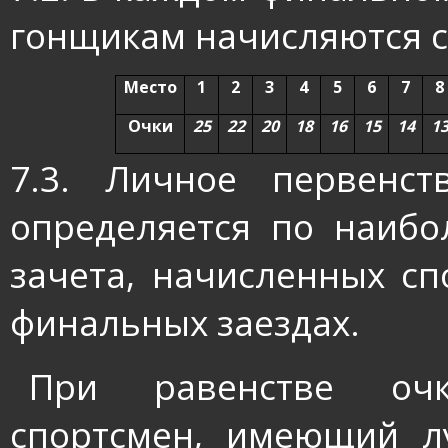
гонщикам начисляются 
Место
1
2
3
4
5
6
7
8
Очки
25
22
20
18
16
15
14
1
7.3. Личное первенст
определяется по наиб
зачета, начисленных сп
финальных заездах.
При равенстве оч
спортсмен, имеющий л