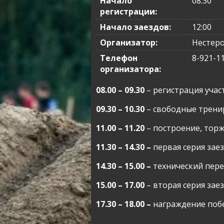
Начало
08:30
регистрации:
Начало заездов:
12:00
Организатор:
Нестеро
Телефон
8-921-1
организатора:
08.00 – 09.30
– регистрация учас
09.30 – 10.30
– свободные тренир
11.00 – 11.20
– построение, тор
11.30 – 14.30 –
первая серия зае
14.30 – 15.00 –
технический пер
15.00 – 17.00
– вторая серия зае
17.30 – 18.00
–
награждение поб