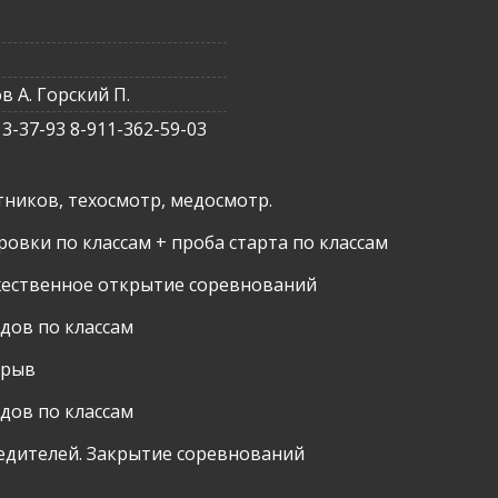
в А. Горский П.
13-37-93 8-911-362-59-03
тников, техосмотр, медосмотр.
овки по классам + проба старта по классам
жественное открытие соревнований
здов по классам
ерыв
здов по классам
едителей. Закрытие соревнований