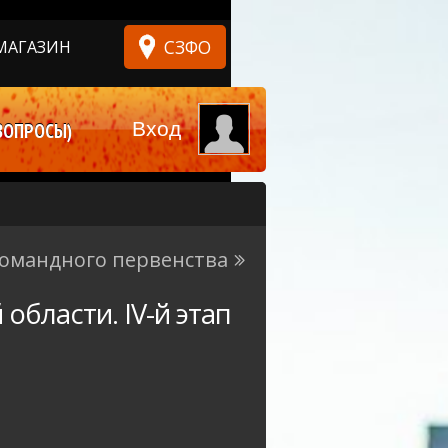
СЗФО
МАГАЗИН
Вход
ВОПРОСЫ)
п командного первенства
 области. IV-й этап