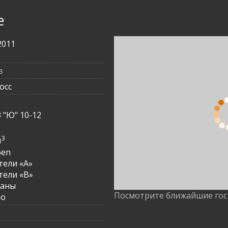
е
2011
в
осс
3
3 "Ю" 10-12
3
3
м
pen
ели «A»
ели «B»
раны
Посмотрите ближайшие го
ро