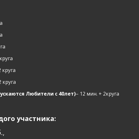
га
га
уга
 круга
2 круга
2 круга
опускаются Любители с 40лет)
– 12 мин. + 2круга
дого участника:
.,