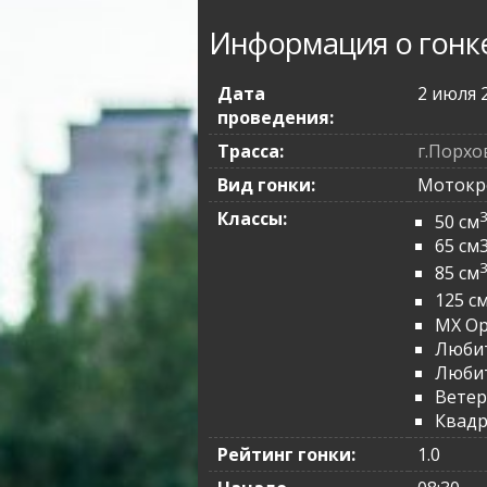
Информация о гонк
Дата
2 июля 
проведения:
Трасса:
г.Порхо
Вид гонки:
Мотокр
Классы:
50 см
65 см
85 см
125 с
MX O
Любит
Любит
Вете
Квад
Рейтинг гонки:
1.0