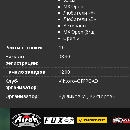
85 см
MX Open
Любители «A»
Любители «B»
Ветераны
MX Open (б/ш)
Open-2
Рейтинг гонки:
1.0
Начало
08:30
регистрации:
Начало заездов:
12:00
Клуб-
ViktorovOFFROAD
организатор:
Организатор:
Бубликов М , Викторов С.