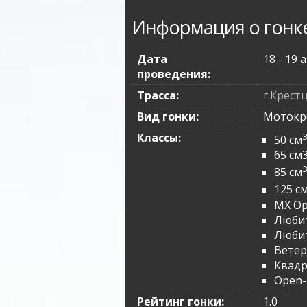
Информация о гонк
Дата
18 - 19 
проведения:
Трасса:
г.Крест
Вид гонки:
Мотокр
Классы:
50 см
65 см
85 см
125 с
MX O
Любит
Любит
Вете
Квад
Open-
Рейтинг гонки:
1.0