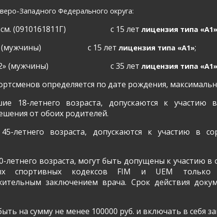
веро-Западного Федерального округа:
.см. (0910161811Г)
с 15 лет
лицензия типа «А1
 (мужчины)
с 15 лет
;
лицензия типа «А1»
2» (мужчины)
с 35 лет
лицензия типа «А1
ртсменов определяется по дате рождения, максимальн
шие 18-летнего возраста, допускаются к участию 
ешения от обоих родителей.
45-летнего возраста, допускаются к участию в сор
-летнего возраста, могут быть допущены к участию в 
ных спортивных кодексов
FIM
и
UEM
только 
ительным заключением врача. Срок действия докум
ыть на сумму не менее 100000 руб. и включать в себя 