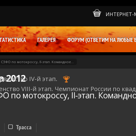
ИНТЕРНЕТ-
ТАТИСТИКА
ГАЛЕРЕЯ
ФОРУМ (ОТВЕТИМ НА ЛЮБЫЕ 
СЗФО по мотокроссу, II-этап. Командное...
та 2012
рвенство IV-й этап.
венство VIII-й этап. Чемпионат России по ква
 по мотокроссу, II-этап. Командно
Трасса