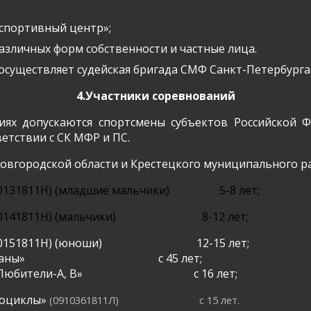
спортивный центр»;
азличных форм собственности и частные лица.
осуществляет судейская бригада СМФ Санкт-Петербурга
4.Участники соревнований
иях допускаются спортсмены субъектов Российской 
етствии с СК МФР и ПС.
овгородской области и Крестецкого муниципального р
0131811Н)
(младшие мальчики)
5-8 лет;
10141811Н) (мальчики)
8-12 лет;
10151811Н) (юноши)
12-15 лет;
раны»
с 45 лет;
«Любители-А, В»
с 16 лет;
роциклы»
(0910361811Л)
с 15 лет.