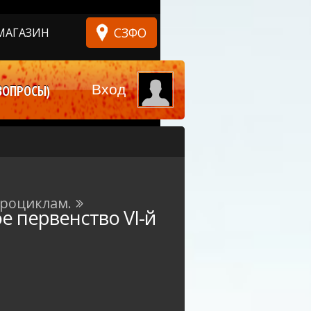
СЗФО
МАГАЗИН
Вход
ВОПРОСЫ)
дроциклам.
е первенство VI-й