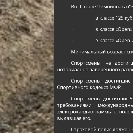
Во
II
этапе Чемпионата
Се
в классе 125 куб
·
в классе «
Open
»
·
в классе «
Open
-
·
Минимальный возраст спо
Спортсмены, не достиг
нотариально заверенного разр
Спортсмены, достигшие 
Спортивного кодекса МФР.
Спортсмены, достигшие 50
требованиями международ
электрокардиограммы с полож
выдавшая его.
Страховой полис должен б