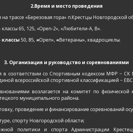
2.Время и место проведения
на трассе «Березовая гора» п.Крестцы Новгородской обла
–
классы 65, 125,
«
Open
-2», «Любители-А, В».
– классы
50, 85,
«
Open
»,
«
Ветераны», квадроциклы.
3. Организация и руководство и соревнованиями
я в соответствии со Спортивным кодексом МФР − СК
Единой всероссийской спортивной классификацией − ЕВ
внованиями возлагается на комитет по физической к
тецкого муниципального района.
овку, проведение и финансирование соревнований ос
туре, спорту Новгородской области;
ежной политики и спорта Администрации Крестец