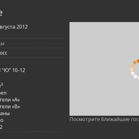
е
августа 2012
цы
осс
3
3 "Ю" 10-12
3
3
м
pen
ели «A»
ели «B»
раны
Посмотрите ближайшие го
ро
2