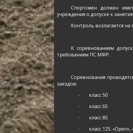
Спортсмен должен имет
учреждения о допуске к заняти
Контроль возлагается на 
К соревнованиям допус
требованиям ПС МФР.
Соревнования проводятся
заездов:
класс 50
·
класс 65
·
класс 85
·
класс 125.
«
Open
», 
·