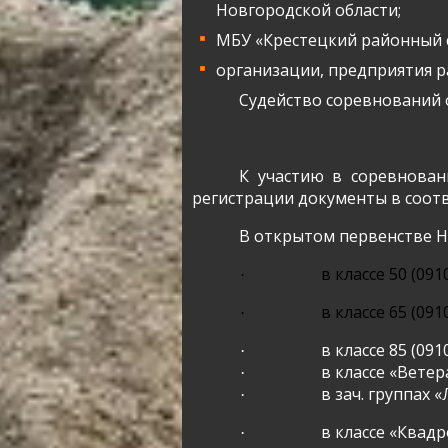
Новгородской области;
МБУ «Крестецкий районный 
организации, предприятия р
Судейство соревнований 
К участию в соревнован
регистрации документы в соотв
В открытом первенстве Н
в классе 50
(091
·
в классе 65 (09
·
в классе 85 (09
·
в классе «Вете
·
в зач. группах 
·
в классе «Квад
·