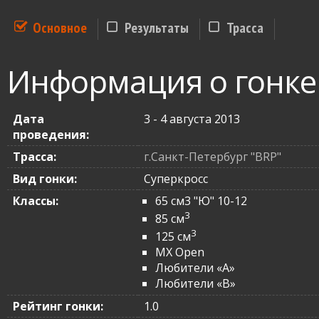
Основное
Результаты
Трасса
Информация о гонке
Дата
3 - 4 августа 2013
проведения:
Трасса:
г.Санкт-Петербург "BRP"
Вид гонки:
Суперкросс
Классы:
65 см3 "Ю" 10-12
3
85 см
3
125 см
MX Open
Любители «A»
Любители «B»
Рейтинг гонки:
1.0