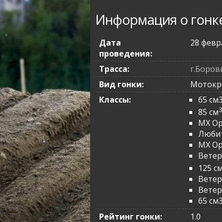
Информация о гонк
Дата
28 февр
проведения:
Трасса:
г.Боров
Вид гонки:
Мотокр
Классы:
65 см
85 см
MX O
Любит
MX Op
Ветер
125 с
Ветер
Ветер
65 см3
Рейтинг гонки:
1.0