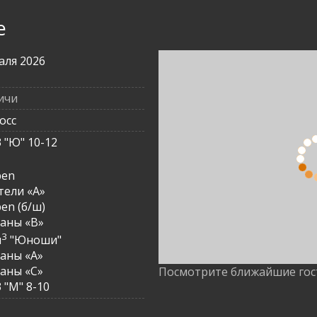
е
аля 2026
ичи
осс
3 "Ю" 10-12
3
pen
ели «A»
en (б/ш)
аны «B»
3
м
"Юноши"
аны «A»
аны «С»
Посмотрите ближайшие го
 "М" 8-10