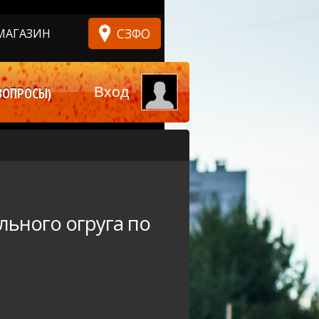
СЗФО
МАГАЗИН
Вход
ВОПРОСЫ)
ьного огруга по