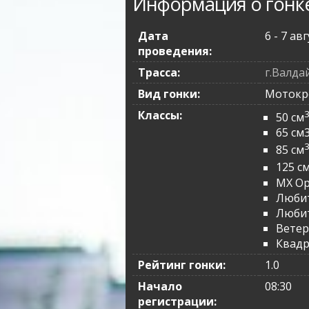
Информация о гонк
Дата
6 - 7 ав
проведения:
Трасса:
г.Валда
Вид гонки:
Мотокр
Классы:
50 см
65 см
85 см
125 с
MX O
Любит
Любит
Вете
Квад
Рейтинг гонки:
1.0
Начало
08:30
регистрации: