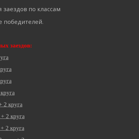
я заездов по классам
 победителей.
ых заездов:
руга
круга
круга
 круга
+ 2 круга
+ 2 круга
+ 2 круга