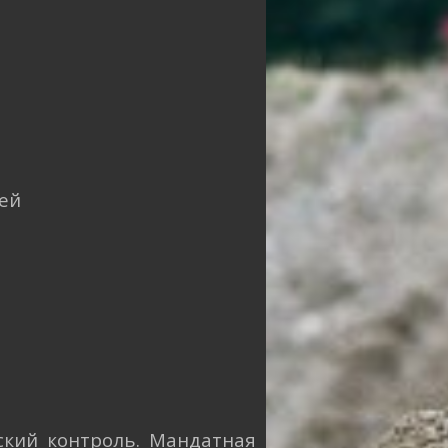
ей
ский контроль. Мандатная