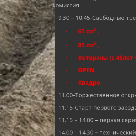
комиссия.
9.30 – 10.45-Свободные тр
3
65 см
,
·
3
85 см
,
·
Ветераны (с 45лет 
·
OPEN,
·
Квадро.
·
11.00-Торжественное откр
11.15-Старт первого заезд
11.15 – 14.00
–
первая сери
14.00 – 14.30
–
технический