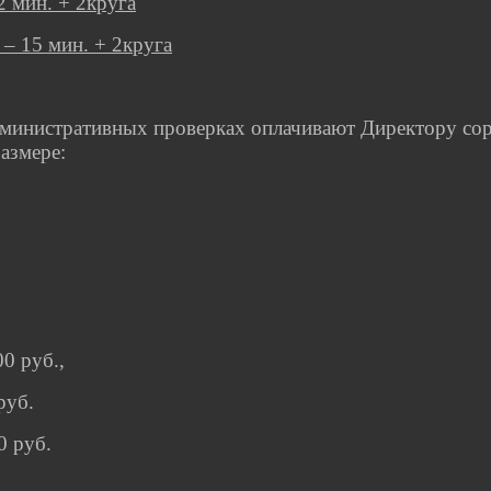
2 мин. + 2круга
– 15 мин. + 2круга
дминистративных проверках оплачивают Директору со
размере:
0 руб.,
руб.
0 руб.