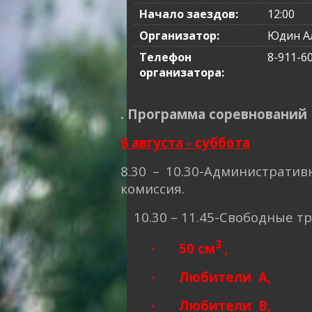
Начало заездов:
12:00
Организатор:
Юдин А
Телефон
8-911-6
организатора:
. Программа соревнований
6 августа - суббота
8.30 – 10.30-Администрати
комиссия.
10.30 – 11.45-Свободные т
3
50 см
,
·
Любители А,
·
Любители В,
·