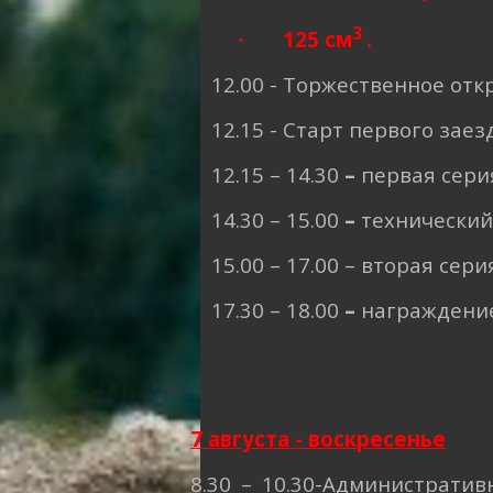
3
125
см
.
·
12.00 - Торжественное от
12.15 - Старт первого зае
12.15 – 14.30
–
первая сери
14.30 – 15.00
–
технический
15.00 – 17.00
– вторая сери
17.30 – 18.00
–
награждение
7
августа - воскресенье
8.30 – 10.30-Администрати