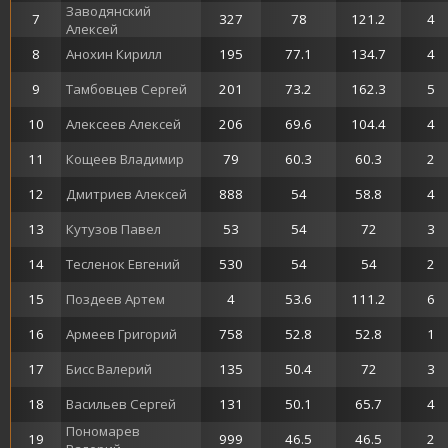
Заводянский
7
327
78
121.2
4
Алексей
8
Анохин Кирилл
195
77.1
134.7
4
9
Тамбовцев Сергей
201
73.2
162.3
5
10
Алексеев Алексей
206
69.6
104.4
4
11
Кощеев Владимир
79
60.3
60.3
2
12
Дмитриев Алексей
888
54
58.8
4
13
Кутузов Павел
53
54
72
3
14
Тесленок Евгений
530
54
54
2
15
Поздеев Артем
4
53.6
111.2
6
16
Армеев Григорий
758
52.8
52.8
1
17
Бисс Валерий
135
50.4
72
3
18
Васильев Сергей
131
50.1
65.7
4
Пономарев
19
999
46.5
46.5
2