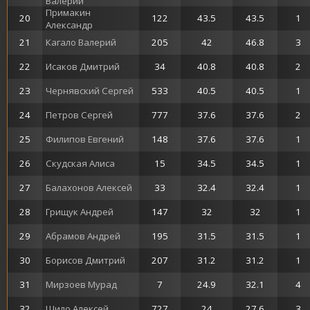
Валерий
Примакин
20
122
43.5
43.5
1
Александр
21
Кагало Валерий
205
42
46.8
3
22
Исаков Дмитрий
34
40.8
40.8
2
23
Чернявский Сергей
533
40.5
40.5
1
24
Петров Сергей
777
37.6
37.6
2
25
Филипов Евгений
148
37.6
37.6
1
26
Скудская Алиса
15
34.5
34.5
1
27
Балахонов Алексей
33
32.4
32.4
1
28
Грищук Андрей
147
32
32
1
29
Абрамов Андрей
195
31.5
31.5
1
30
Борисов Дмитрий
207
31.2
31.2
1
31
Мирзоев Мурад
7
24.9
32.1
4
32
Шило Алексей
727
24
27.6
3