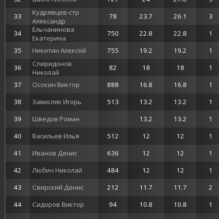
Кудрявцев-стр
33
78
23.7
26.1
3
Александр
Ельчанинова
34
750
22.8
22.8
1
Екатерина
35
Никитин Алексей
755
19.2
19.2
1
Спиридонов
36
82
18
18
1
Николай
37
Осокин Виктор
888
16.8
16.8
1
38
Зависляк Игорь
513
13.2
13.2
1
39
Шведов Роман
13.2
13.2
1
40
Васильев Илья
512
12
12
1
41
Иванов Денис
636
12
12
1
42
Любич Николай
484
12
12
1
43
Свирский Денис
212
11.7
11.7
2
44
Сидоров Виктор
94
10.8
10.8
1