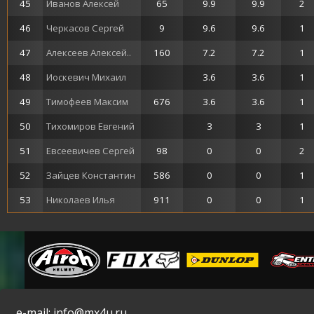
45
Иванов Алексей
65
9.9
9.9
2
46
Черкасов Сергей
9
9.6
9.6
1
47
Алексеев Алексей..
160
7.2
7.2
1
48
Иоскевич Михаил
3.6
3.6
1
49
Тимофеев Максим
676
3.6
3.6
1
50
Тихомиров Евгений
3
3
1
51
Евсеевичев Сергей
98
0
0
2
52
Зайцев Константин
586
0
0
1
53
Николаев Илья
911
0
0
1
e-mail: info@mx4u.ru