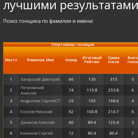
лучшими результатам
Поиск гонщика по фамилии и имени:
Спортсмены / позиция
Итоговый
Сумма
Всего
Место
Фамилия, Имя
Номер
Рейтинг
очков
гоно
1
Загорский Дмитрий
66
135
315
5
Петровский
2
74
115.8
253.8
6
Алексей
3
Андропов СергейСТ
29
105
168.6
4
4
Козлов Николай
92
100.8
214.7
6
5
Денисов Алексей
40
89.4
125.4
3
6
Кононов Сергей
12
80.4
80.4
2