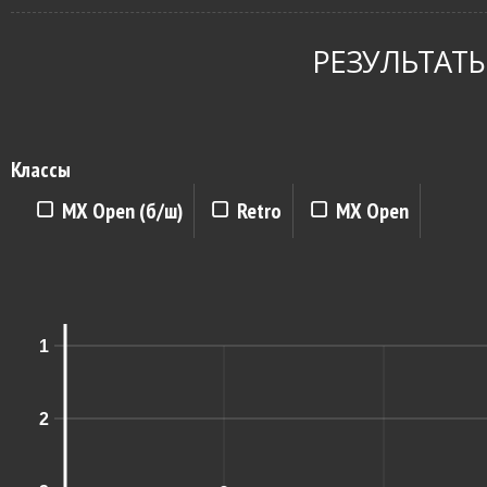
РЕЗУЛЬТАТЫ
Классы
MX Open (б/ш)
Retro
MX Open
1
2