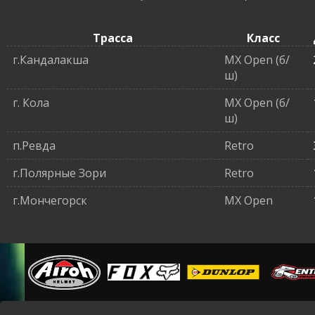
Трасса
Класс
г.Кандалакша
MX Open (б/
ш)
г. Кола
MX Open (б/
ш)
п.Ревда
Retro
г.Полярные Зори
Retro
г.Мончегорск
MX Open