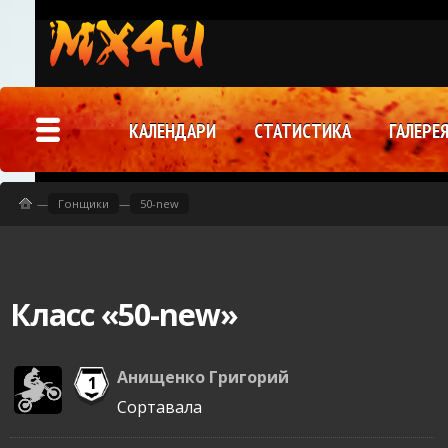
КАЛЕНДАРИ
СТАТИСТИКА
ГАЛЕРЕ
—
Гонщики
—
50-new
Класс «50-new»
Анищенко Григорий
1
Сортавала