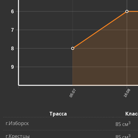
6
7
8
9
05.07
16.08
Трасса
Клас
г.Изборск
3
85 см
г.Крестцы
3
85 см