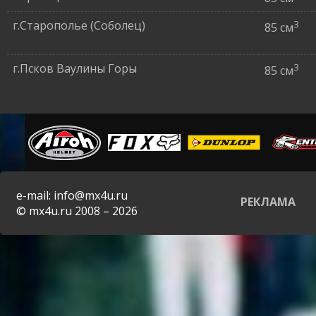
г.Старополье (Соболец)
3
85 см
г.Псков Ваулины Горы
3
85 см
e-mail: info@mx4u.ru
РЕКЛАМА
© mx4u.ru 2008 – 2026