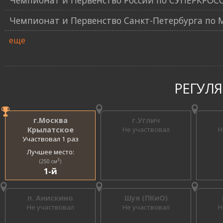
Чемпионат и Первенство России по СУПЕРКРОС
Чемпионат и Первенство Санкт-Петербурга по
еще
РЕГУЛ
г.Москва
г.Углич
Крылатское
Не участвовал
Н
Участвовал 1 раз
Лучшее место:
3
(250 см
)
1-й
п. Анискино
Шуя (ПКиО)
Не участвовал
Не участвовал
Н