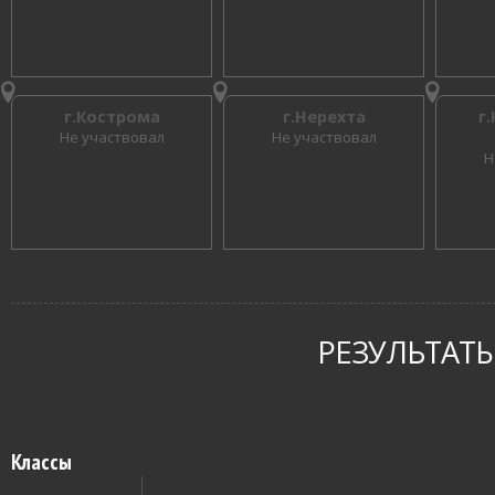
г.Кострома
г.Нерехта
г
Не участвовал
Не участвовал
Н
РЕЗУЛЬТАТЫ
Классы