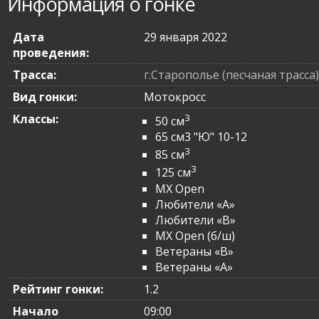
Информация о гонке
Дата
29 января 2022
проведения:
Трасса:
г.Старополье (песчаная трасса)
Вид гонки:
Мотокросс
Классы:
3
50 см
65 см3 "Ю" 10-12
3
85 см
3
125 см
MX Open
Любители «A»
Любители «B»
MX Open (б/ш)
Ветераны «B»
Ветераны «A»
Рейтинг гонки:
1.2
Начало
09:00