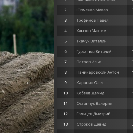
2
Юрченко Макар
3
Трофимов Павел
4
Хлызов Максим
5
Ткачук Виталий
6
Гурьянов Виталий
7
Петров Илья
8
Паникаровский Антон
9
Каранин Олег
10
Кобзев Демид
11
Остапчук Валерия
12
Гольцев Дмитрий
13
Строков Давид