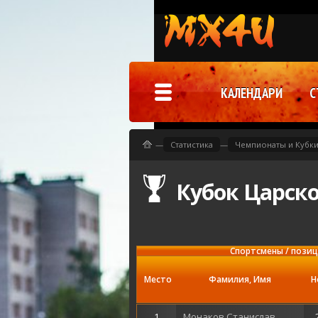
КАЛЕНДАРИ
С
—
Статистика
—
Чемпионаты и Кубк
Кубок Царског
Спортсмены / пози
Место
Фамилия, Имя
Н
1
Монаков Станислав