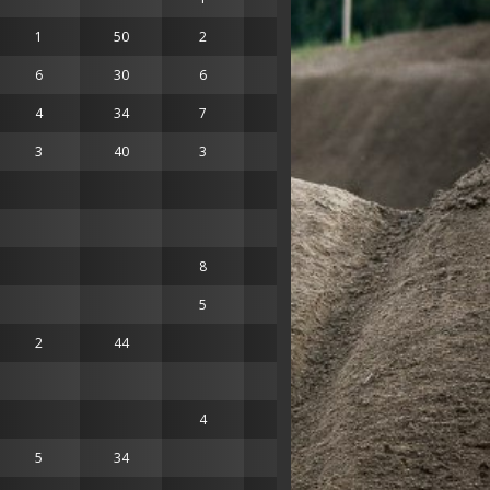
1
50
2
44
6
30
6
31
4
34
7
31
3
40
3
34
8
28
5
34
2
44
4
34
5
34