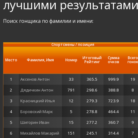
лучшими результатам
Поиск гонщика по фамилии и имени:
Спортсмены / позиция
Итоговый
Сумма
Всего
Место
Фамилия, Имя
Номер
Рейтинг
очков
гоно
1
Аксенов Антон
33
365.5
999.9
19
2
Дядичкин Антон
791
298.6
388.8
8
3
Красницкий Илья
12
279.3
723.9
18
4
Боровский Марк
5
278.8
464.4
11
5
Шигорин Иван
15
277.2
360.7
9
6
Михайлов Макарий
151
245.1
314.4
7