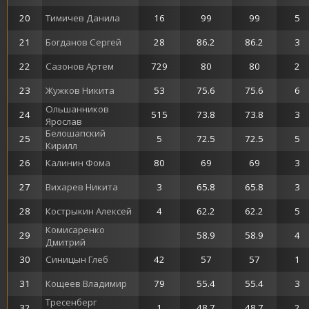
20
Тимичев Данила
16
99
99
5
21
Богданов Сергей
28
86.2
86.2
3
22
Сазонов Артем
729
80
80
2
23
Жужков Никита
53
75.6
75.6
6
Ольшанников
24
515
73.8
73.8
3
Ярослав
Белошапский
25
5
72.5
72.5
5
Кирилл
26
Калинин Фома
80
69
69
3
27
Вихарев Никита
3
65.8
65.8
3
28
Кострыкин Алексей
4
62.2
62.2
5
Комисаренко
29
58.9
58.9
4
Дмитрий
30
Синицын Глеб
42
57
57
1
31
Кощеев Владимир
79
55.4
55.4
3
Тресенберг
32
1
48.7
48.7
2