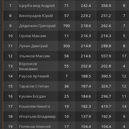
7
Щерба-млд Андрей
71
242.4
356.9
8
8
Виноградов Юрий
57
229.2
251.2
7
9
Дядичкин Григорий
790
218.6
262.6
7
10
Орлов Максим
11
216.3
216.3
5
11
Лукин Дмитрий
300
214.8
288.8
8
12
Ульянов Максим
58
214.6
557.9
17
Воронков
13
55
202.8
202.8
4
Вениамин
14
Раусов Артемий
7
188.5
390.5
12
15
Тарасов Степан
36
187.4
326.7
12
16
Куклин Богдан
25
184.6
296.7
11
17
Кошелев Никита
19
182.3
419.7
14
18
Игнатьев Владимир
10
137.9
192.9
9
19
Поляков Алексей
17
104.4
104.4
4