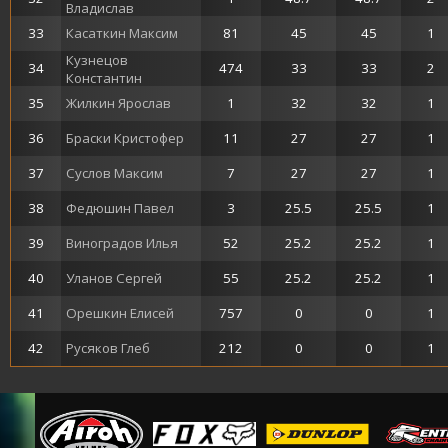
Владислав
33
Касаткин Максим
81
45
45
1
Кузнецов
34
474
33
33
2
Константин
35
Жилкин Ярослав
1
32
32
1
36
Браски Кристофер
11
27
27
1
37
Суслов Максим
7
27
27
1
38
Федюшин Павел
3
25.5
25.5
1
39
Виноградов Илья
52
25.2
25.2
1
40
Уланов Сергей
55
25.2
25.2
1
41
Орешкин Елисей
757
0
0
1
42
Русяков Глеб
212
0
0
1