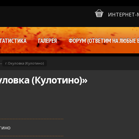
ИНТЕРНЕТ-
ТАТИСТИКА
ГАЛЕРЕЯ
ФОРУМ (ОТВЕТИМ НА ЛЮБЫЕ 
—
г.Окуловка (Кулотино)
уловка (Кулотино)»
тино