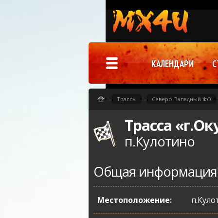
КАЛЕНДАРИ
С
—
Трассы
—
Северо-Западный ФО
Трасса «г.Ок
п.Кулотино
Общая информация
Местоположение:
п.Куло