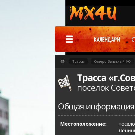
КАЛЕНДАРИ
С
—
Трассы
—
Северо-Западный ФО
Трасса «г.Со
поселок Совет
Общая информация
Местоположение:
посело
Ленинг