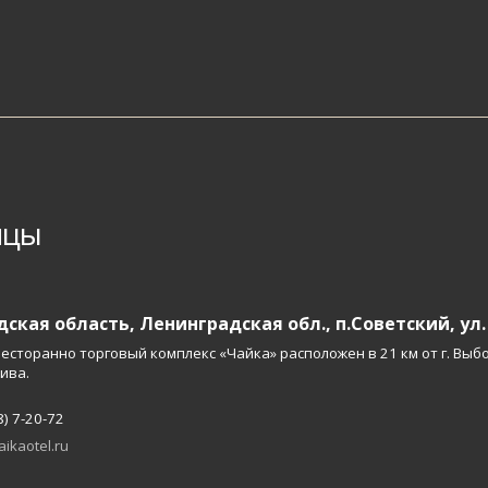
ицы
ская область, Ленинградская обл., п.Советский, ул.
есторанно торговый комплекс «Чайка» расположен в 21 км от г. Выбо
ива.
8) 7-20-72
aikaotel.ru