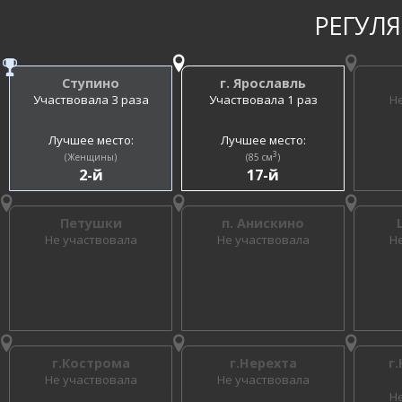
РЕГУЛ
Ступино
г. Ярославль
Участвовала 3 раза
Участвовала 1 раз
Н
Лучшее место:
Лучшее место:
3
(Женщины)
(85 см
)
2-й
17-й
Петушки
п. Анискино
Не участвовала
Не участвовала
Н
г.Кострома
г.Нерехта
г
Не участвовала
Не участвовала
Н