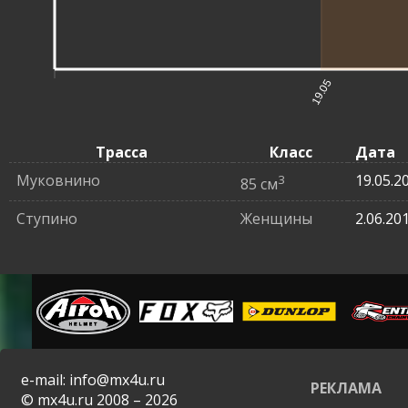
19.05
Трасса
Класс
Дата
Муковнино
3
19.05.2
85 см
Ступино
Женщины
2.06.20
e-mail: info@mx4u.ru
РЕКЛАМА
© mx4u.ru 2008 – 2026