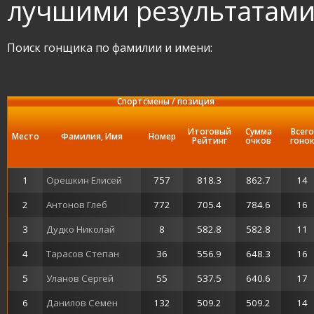
лучшими результатам
Поиск гонщика по фамилии и имени:
Спортсмены / позиция
Итоговый
Сумма
Всего
Место
Фамилия, Имя
Номер
Рейтинг
очков
гоно
1
Орешкин Елисей
757
818.3
862.7
14
2
Антонов Глеб
772
705.4
784.6
16
3
Дудко Николай
8
582.8
582.8
11
4
Тарасов Степан
36
556.9
648.3
16
5
Уланов Сергей
55
537.5
640.6
17
6
Данилов Семен
132
509.2
509.2
14