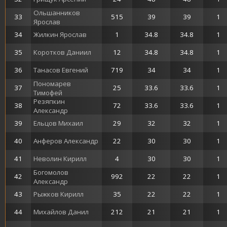
Ольшанников
33
515
39
39
1
Ярослав
34
Жилкин Ярослав
1
34.8
34.8
1
35
Коротков Даниил
12
34.8
34.8
1
36
Танасов Евгений
719
34
34
1
Пономарев
37
25
33.6
33.6
1
Тимофей
Резяпкин
38
72
33.6
33.6
1
Александр
39
Ельцов Михаил
29
32
32
1
40
Анферов Александр
22
30
30
1
41
Неволин Кирилл
4
30
30
1
Богомолов
42
992
22
22
1
Александр
43
Рыжков Кирилл
35
22
22
1
44
Михайлов Данил
212
21
21
1