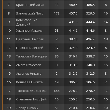
7
Красницкий Илья
12
480.5
480.5
8
8
Запольский Петр
172
457.5
529.5
16
Комисаренко
9
431.6
444.4
14
Дмитрий
10
Ульянов Максим
58
414.6
414.6
8
11
Цветаев Николай
7
387.8
496.2
18
12
Поляков Алексей
17
324.9
324.9
8
13
Тарасова Виктория
36
316.7
338.7
15
14
Амего Вячеслав
3
313.9
340.3
15
15
Аксенов Никита
2
312.5
312.5
8
16
Кошелев Никита
19
306.6
306.6
7
17
Тарасов Александр
688
278.9
278.9
12
18
Степанов Тимофей
16
250.5
250.5
10
19
Левкун Игорь
51
210.4
210.4
10