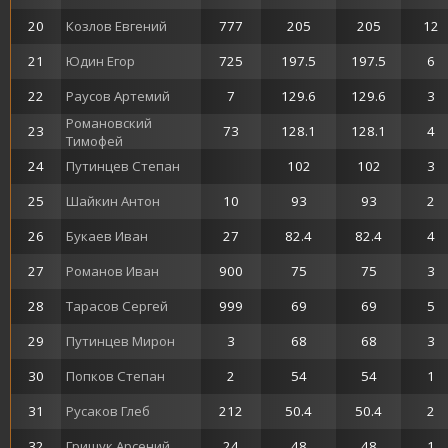
20
Козлов Евгений
777
205
205
12
21
Юдин Егор
725
197.5
197.5
6
22
Раусов Артемий
7
129.6
129.6
3
Романовский
23
73
128.1
128.1
4
Тимофей
24
Путинцев Степан
102
102
3
25
Шайкин Антон
10
93
93
2
26
Букаев Иван
27
82.4
82.4
4
27
Романов Иван
900
75
75
3
28
Тарасов Сергей
999
69
69
5
29
Путинцев Мирон
3
68
68
3
30
Попков Степан
2
54
54
1
31
Русаков Глеб
212
50.4
50.4
2
32
Грищук Арсений
24
48
48
1