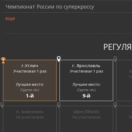
Чемпионат России по суперкроссу
еще
РЕГУЛ
г.Углич
г. Ярославль
Участвовал 1 раз
Участвовал 1 раз
К
Н
Лучшее место:
Лучшее место:
(Группа «A»)
(Группа «A»)
1-й
9-й
п. Анискино
Шуя (ПКиО)
Не участвовал
Не участвовал
Н