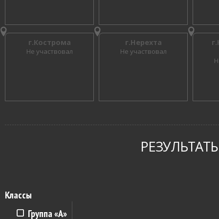
г.Кострома
г.Нерехта
г
Не участвовал
Не участвовал
Н
РЕЗУЛЬТАТЫ
Классы
Группа «A»