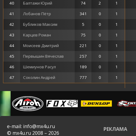
40
Балтажи Юрий
74
2
1
41
Лобанов Пётр
341
0
1
42
Бубликов Максим
5
0
1
43
Карцев Роман
75
0
1
44
Моисеев Дмитрий
221
0
1
45
Первышин Вячеслав
257
0
1
46
Шемиунов Расул
189
0
1
47
Соколин Андрей
777
0
1
e-mail: info@mx4u.ru
РЕКЛАМА
© mx4u.ru 2008 – 2026