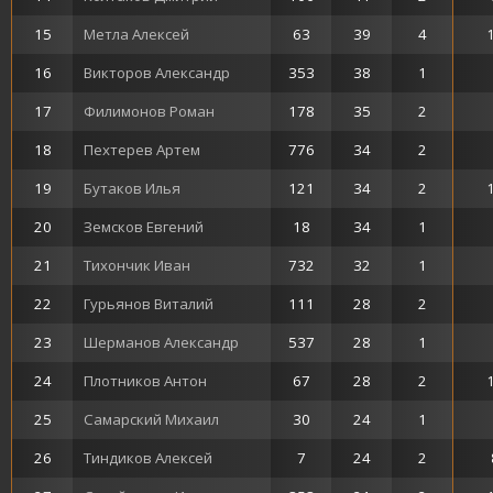
15
Метла Алексей
63
39
4
16
Викторов Александр
353
38
1
17
Филимонов Роман
178
35
2
18
Пехтерев Артем
776
34
2
19
Бутаков Илья
121
34
2
20
Земсков Евгений
18
34
1
21
Тихончик Иван
732
32
1
22
Гурьянов Виталий
111
28
2
23
Шерманов Александр
537
28
1
24
Плотников Антон
67
28
2
25
Самарский Михаил
30
24
1
26
Тиндиков Алексей
7
24
2