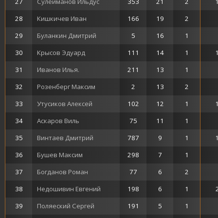
27
Сулейманов Ильдус
353
21
2
28
Кишкичев Иван
166
19
2
29
Буланкин Дмитрий
5
16
1
30
Крысов Эдуард
111
14
1
31
Иванов Илья.
211
13
1
32
Розенберг Максим
2
13
2
33
Утусиков Алексей
102
12
1
34
Аскаров Виль
75
11
1
35
Винтаев Дмитрий
787
9
1
36
Бушев Максим
298
7
1
37
Богданов Роман
77
6
2
38
Недошивин Евгений
198
6
1
39
Поляеский Сергей
191
5
1