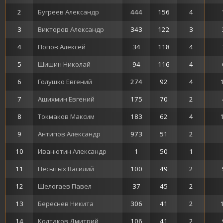
2
Бугреев Александр
444
156
4
3
Викторов Александр
343
122
3
4
Попов Алексей
34
118
4
5
Шишин Николай
94
116
4
6
Голушко Евгений
274
92
4
7
Ашихмин Евгений
175
70
2
8
Токмаков Максим
183
62
4
9
Антипов Александр
973
51
2
10
Иванютин Александр
1
50
1
11
Несытых Василий
100
49
2
12
Шелогаев Павел
37
45
2
13
Береснев Никита
306
41
2
14
Колтаков Дмитрий
106
41
2