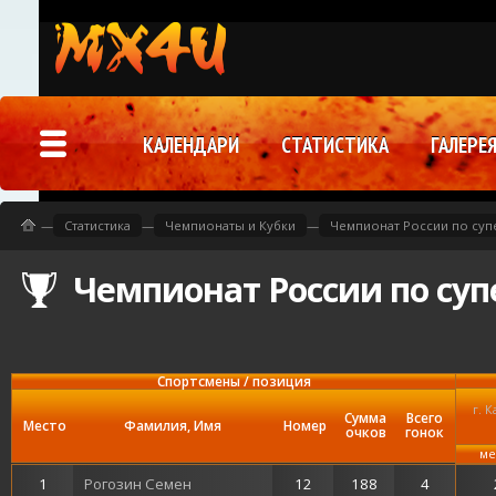
КАЛЕНДАРИ
СТАТИСТИКА
ГАЛЕРЕ
—
Статистика
—
Чемпионаты и Кубки
—
Чемпионат России по суп
Чемпионат России по суп
Спортсмены / позиция
г. 
Сумма
Всего
Место
Фамилия, Имя
Номер
очков
гонок
ме
1
Рогозин Семен
12
188
4