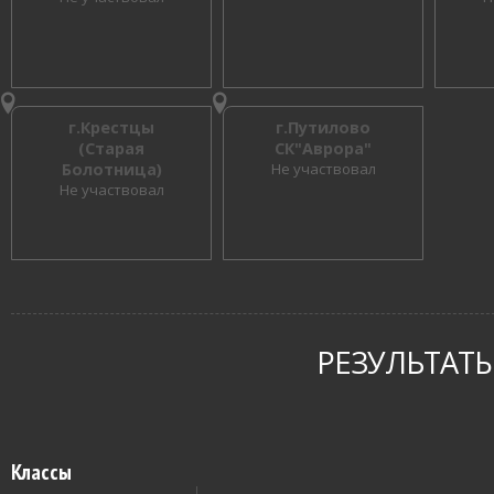
г.Крестцы
г.Путилово
(Старая
СК"Аврора"
Болотница)
Не участвовал
Не участвовал
РЕЗУЛЬТАТЫ
Классы