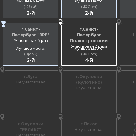
Лучшее место:
Лучшее место:
Л
3
(125 см
)
(MX Open)
2-й
2-й
г.Санкт-
г.Санкт-
Петербург "BRP"
Петербург
Н
Участвовал 5 раз
Полюстровский
Участвовал 2 раза
Лучшее место:
Лучшее место:
(Open-2)
(MX Open)
2-й
4-й
г.Луга
г.Окуловка
Не участвовал
(Кулотино)
Н
Не участвовал
г.Окуловка
г.Псков
"РЕЛАКС"
Не участвовал
Не участвовал
Н