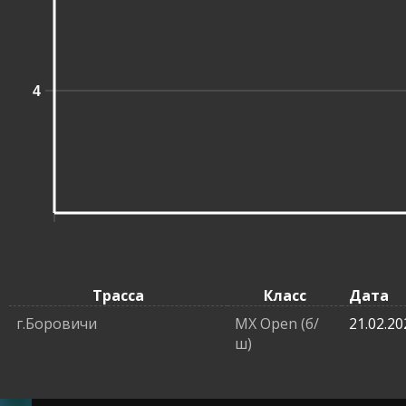
4
Трасса
Класс
Дата
г.Боровичи
MX Open (б/
21.02.20
ш)