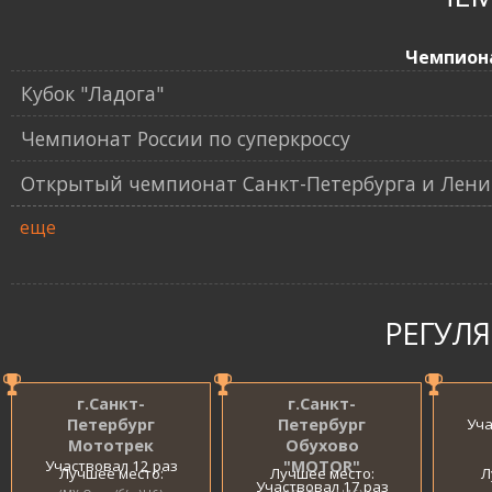
Чемпион
Кубок "Ладога"
Чемпионат России по суперкроссу
Открытый чемпионат Санкт-Петербурга и Ленин
еще
РЕГУЛ
г.Санкт-
г.Санкт-
Петербург
Петербург
Уча
Мототрек
Обухово
Участвовал 12 раз
"MOTOR"
Лучшее место:
Лучшее место:
Л
Участвовал 17 раз