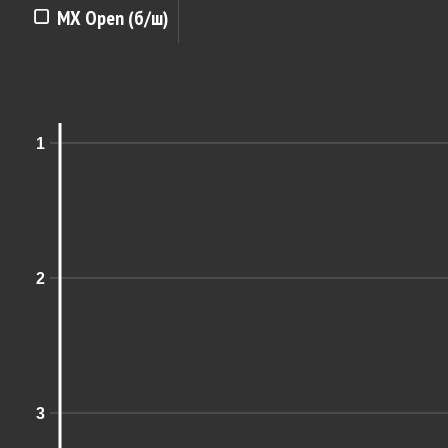
MX Open (б/ш)
1
2
3