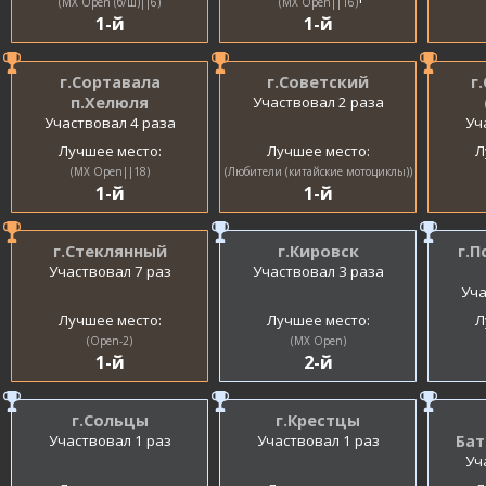
(MX Open (б/ш)||6)
(MX Open||16)
1-й
1-й
г.Сортавала
г.Советский
г
п.Хелюля
Участвовал 2 раза
Участвовал 4 раза
Уч
Лучшее место:
Лучшее место:
Л
(MX Open||18)
(Любители (китайские мотоциклы))
1-й
1-й
г.Стеклянный
г.Кировск
г.П
Участвовал 7 раз
Участвовал 3 раза
Уча
Лучшее место:
Лучшее место:
Л
(Open-2)
(MX Open)
1-й
2-й
г.Сольцы
г.Крестцы
Участвовал 1 раз
Участвовал 1 раз
Бат
Уч