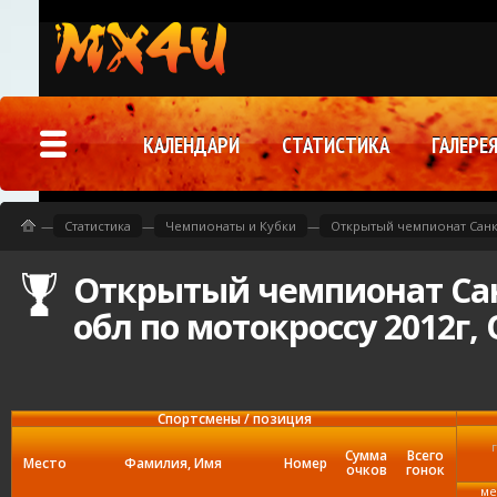
КАЛЕНДАРИ
СТАТИСТИКА
ГАЛЕРЕ
—
Статистика
—
Чемпионаты и Кубки
—
Открытый чемпионат Санк
Открытый чемпионат Сан
обл по мотокроссу 2012г,
Спортсмены / позиция
Сумма
Всего
Место
Фамилия, Имя
Номер
очков
гонок
ме