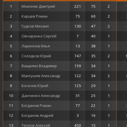
1
Моисеев Дмитрий
221
75
2
2
Карцев Роман
75
60
2
3
Гудков Михаил
130
47
2
4
Овчаренко Сергей
7
40
1
5
Ларионов Илья
13
38
1
6
Солодков Юрий
747
35
2
7
Ващилин Владимир
159
34
1
8
Мангушев Александр
122
34
2
9
Богачев Юрий
125
29
1
10
Данченко Александр
31
25
1
11
Богданов Роман
77
22
1
12
Богданов Андрей
3
16
1
13
Теплов Алексей
450
15
1