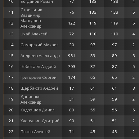
10
Богданов Роман
77
133
133
4
Стрельник
11
76
133
133
5
Владимир
Мангушев
12
122
119
119
5
Александр
13
Цхай Алексей
72
110
110
4
14
Самарский Михаил
30
97
97
2
15
Андреев Александр
951
89
89
3
16
Чеботаев Андрей
703
87
87
5
17
Григорьев Сергей
174
65
65
2
18
Щерба-стр Андрей
17
61
61
3
Данченко
19
31
59
59
2
Александр
20
Кудряшов Данил
80
55
55
5
21
Хлопушин Дмитрий
90
51
51
2
22
Попов Алексей
71
45
45
2