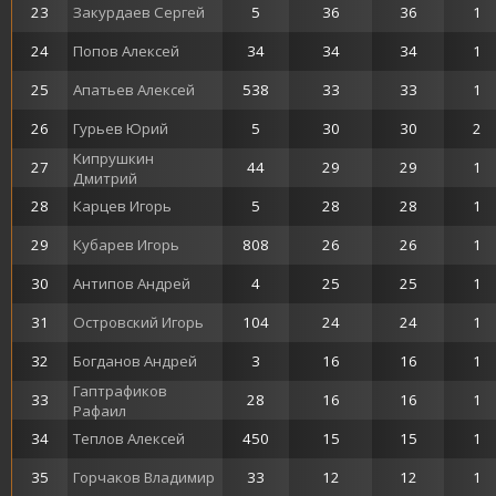
23
Закурдаев Сергей
5
36
36
1
24
Попов Алексей
34
34
34
1
25
Апатьев Алексей
538
33
33
1
26
Гурьев Юрий
5
30
30
2
Кипрушкин
27
44
29
29
1
Дмитрий
28
Карцев Игорь
5
28
28
1
29
Кубарев Игорь
808
26
26
1
30
Антипов Андрей
4
25
25
1
31
Островский Игорь
104
24
24
1
32
Богданов Андрей
3
16
16
1
Гаптрафиков
33
28
16
16
1
Рафаил
34
Теплов Алексей
450
15
15
1
35
Горчаков Владимир
33
12
12
1