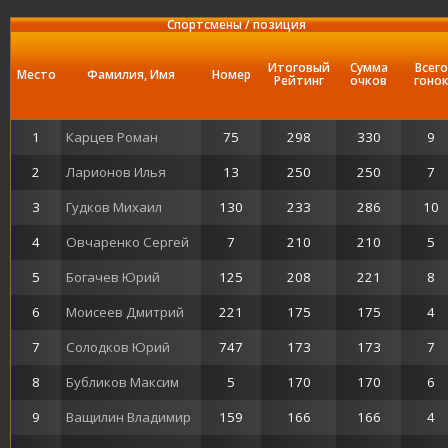
Спортсмены / позиция
Итоговый
Сумма
Всего
Место
Фамилия, Имя
Номер
Рейтинг
очков
гоно
1
Карцев Роман
75
298
330
9
2
Ларионов Илья
13
250
250
7
3
Гудков Михаил
130
233
286
10
4
Овчаренко Сергей
7
210
210
5
5
Богачев Юрий
125
208
221
8
6
Моисеев Дмитрий
221
175
175
4
7
Солодков Юрий
747
173
173
7
8
Бубликов Максим
5
170
170
6
9
Ващилин Владимир
159
166
166
4