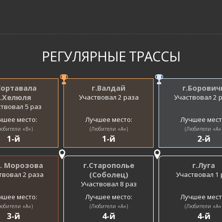
РЕГУЛЯРНЫЕ ТРАССЫ
Сортавала
г.Валдай
г.Борович
п.Хелюля
Участвовал 2 раза
Участвовал 2 
твовал 5 раз
чшее место:
Лучшее место:
Лучшее мест
юбители «B»)
(Любители «A»)
(Любители «A»
1-й
1-й
2-й
м. Морозова
г.Старополье
г.Луга
твовал 2 раза
(Соболец)
Участвовал 1 
Участвовал 8 раз
чшее место:
Лучшее место:
Лучшее мест
юбители «A»)
(Любители «A»)
(Любители «A»
3-й
4-й
4-й