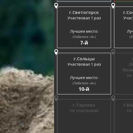
г.Светогорск
г.С
Участвовал 1 раз
Учас
Лучшее место:
Лу
(Любители «A»)
(Л
7-й
г.Сольцы
Участвовал 1 раз
П
Пол
Не
Лучшее место:
(Любители «A»)
10-й
г.Тярлево
г.В
Не участвовал
Не