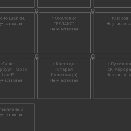
осно Шапки.
г.Окуловка
г.Псков
 участвовал
"РЕЛАКС"
Не участвов
Не участвовал
г.Санкт-
г.Крестцы
г.Путилов
рбург "Moto
(Старая
СК"Аврора
Land"
Болотница)
Не участвов
 участвовал
Не участвовал
Стеклянный
 участвовал