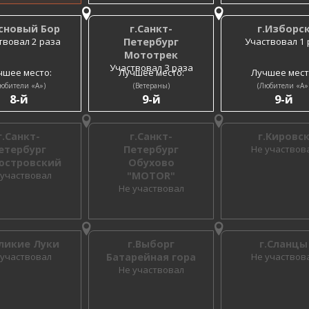
основый Бор
г.Санкт-
г.Изборс
твовал 2 раза
Петербург
Участвовал 1 
Мототрек
Участвовал 3 раза
чшее место:
Лучшее место:
Лучшее мест
юбители «A»)
(Ветераны)
(Любители «A»
8-й
9-й
9-й
г.Санкт-
г.Санкт-
г.Кировс
етербург
Петербург
Не участвов
юстровский
Обухово
 участвовал
"MOTOR"
Не участвовал
еликие Луки
г.Выборг
г.Сланцы
 участвовал
Батарейная гора
Не участвов
Не участвовал