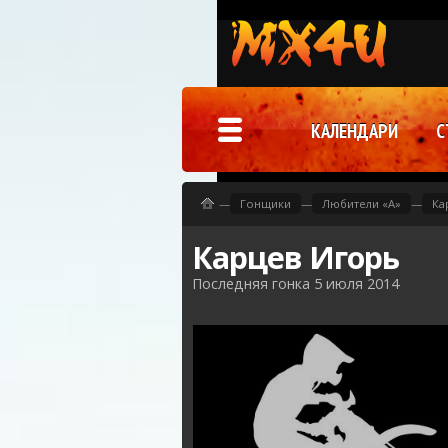
КАЛЕНДАРИ
С
—
Гонщики
—
Любители «A»
—
Ка
Карцев Игорь
Последняя гонка 5 июля 2014