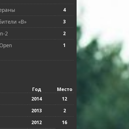
ераны
4
ители «B»
3
n-2
2
Open
1
Год
Место
2014
12
2013
2
2012
16