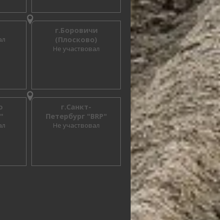
г.Боровичи
ал
(Плосково)
Не участвовал
о
г.Санкт-
"
Петербург "BRP"
ал
Не участвовал