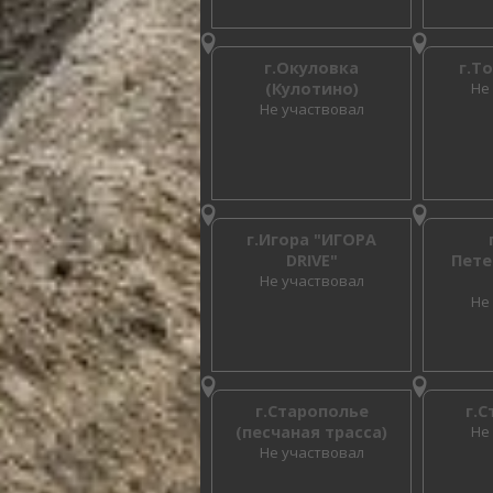
г.Окуловка
г.Т
(Кулотино)
Не
Не участвовал
г.Игора "ИГОРА
DRIVE"
Пете
Не участвовал
Не
г.Старополье
г.
(песчаная трасса)
Не
Не участвовал