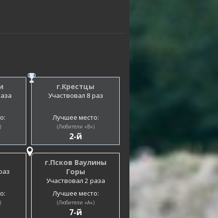
и
г.Крестцы
раза
Участвовал 8 раз
о:
Лучшее место:
)
(Любители «B»)
2-й
г.Псков Ваулины
раз
Горы
Участвовал 2 раза
о:
Лучшее место:
)
(Любители «A»)
7-й