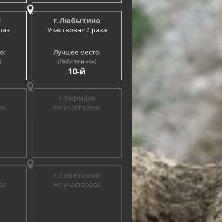
к
г.Любытино
раз
Участвовал 2 раза
о:
Лучшее место:
)
(Любители «A»)
10-й
к
г.Кириши
ал
Не участвовал
г.Советский
ал
Не участвовал