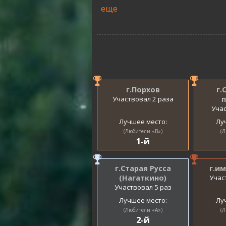
еще
г.Порхов
г.
Участвовал 2 раза
Учас
Лучшее место:
Лу
(Любители «B»)
(Л
1-й
г.Старая Русса
г.и
(Нагаткино)
Учас
Участвовал 5 раз
Лучшее место:
Лу
(Любители «A»)
(Л
2-й