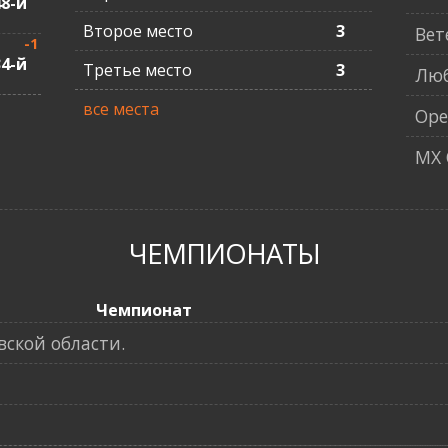
48-й
Второе место
3
Вет
-1
34-й
Третье место
3
Люб
все места
Ope
MX 
ЧЕМПИОНАТЫ
Чемпионат
ской области.