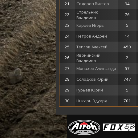
21
Сидоров Виктор
94
Стрельник
22
76
Владимир
23
Карцев Игорь
5
24
Петров Андрей
14
25
Теплов Алексей
450
Ивонинский
26
2
Владимир
27
Монахов Александр
57
28
Солодков Юрий
747
29
Гурьев Юрий
5
30
Цысарь Эдуард
701