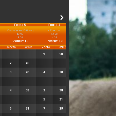
Гонка 5
Гонка 4
Гонка 3
г.Старополье (Соболец)
г.Крестцы
г.Боровичи
г.
10.09
13.08
.
09.07
.
.
11.09
14.08
Рейтинг: 1.0
Р
Рейтинг: 1.0
Рейтинг: 1.0
место
очки
место
очки
место
очки
мес
1
50
1
50
1
2
45
2
44
3
40
4
38
4
35
2
4
38
3
38
5
31
3
5
31
7
29
5
33