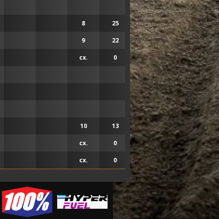
8
25
9
22
сх.
0
7
16
10
13
сх.
0
сх.
0