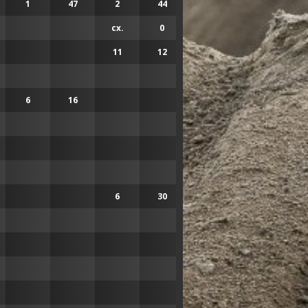
1
47
2
44
сх.
0
6
30
11
12
3
38
6
16
4
5
6
30