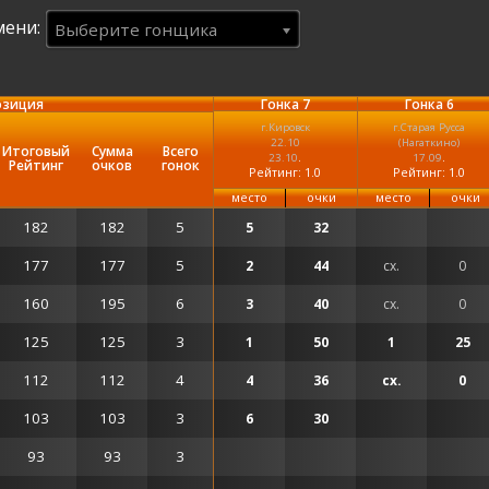
мени:
Выберите гонщика
озиция
Гонка 7
Гонка 6
г.Кировск
г.Старая Русса
22.10
(Нагаткино)
Итоговый
Сумма
Всего
.
.
23.10
17.09
Рейтинг
очков
гонок
Рейтинг: 1.0
Рейтинг: 1.0
место
очки
место
очки
182
182
5
5
32
177
177
5
2
44
сх.
0
160
195
6
3
40
сх.
0
125
125
3
1
50
1
25
112
112
4
4
36
сх.
0
103
103
3
6
30
93
93
3