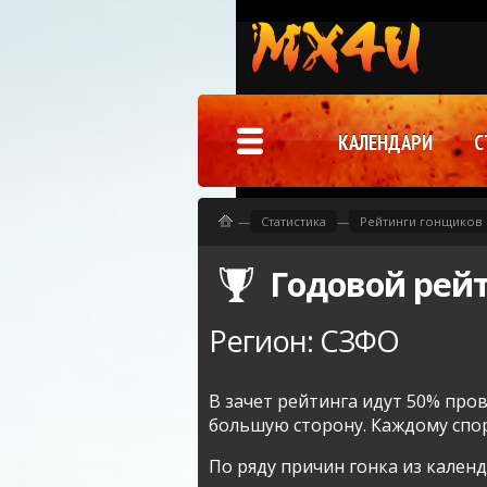
КАЛЕНДАРИ
С
—
Статистика
—
Рейтинги гонщиков
Годовой рейт
Регион: СЗФО
В зачет рейтинга идут 50% про
большую сторону. Каждому спор
По ряду причин гонка из кален