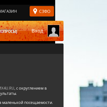
СЗФО
МАГАЗИН
Вход
ВОПРОСЫ)
MX4U.RU
, с округлением в
зультаты.
за маленькой посещаемости.