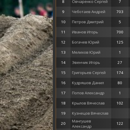
8
Овчаренко Сергей
7
9
Чеботаев Андрей
703
10
Петров Дмитрий
5
11
Иванов Игорь
700
12
Богачев Юрий
125
13
Мелихов Юрий
1
14
Эвенчик Игорь
27
15
Григорьев Сергей
174
16
Кудряшов Данил
80
17
Попов Александр
1
18
Крылов Вячеслав
102
19
Кузнецов Вячеслав
Мангушев
20
122
Александр