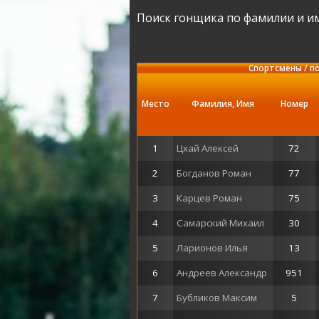
Поиск гонщика по фамилии и и
Спортсмены / п
Место
Фамилия, Имя
Номер
1
Цхай Алексей
72
2
Богданов Роман
77
3
Карцев Роман
75
4
Самарский Михаил
30
5
Ларионов Илья
13
6
Андреев Александр
951
7
Бубликов Максим
5