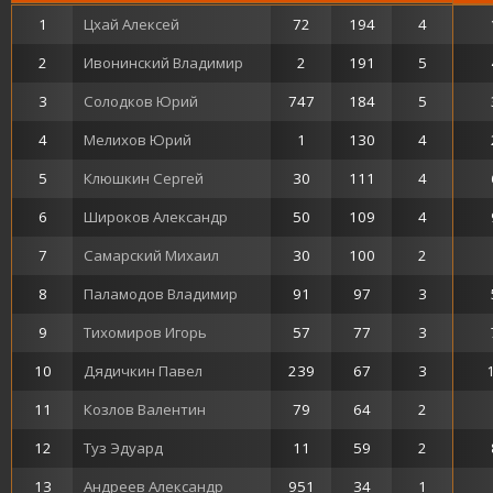
1
Цхай Алексей
72
194
4
2
Ивонинский Владимир
2
191
5
3
Солодков Юрий
747
184
5
4
Мелихов Юрий
1
130
4
5
Клюшкин Сергей
30
111
4
6
Широков Александр
50
109
4
7
Самарский Михаил
30
100
2
8
Паламодов Владимир
91
97
3
9
Тихомиров Игорь
57
77
3
10
Дядичкин Павел
239
67
3
11
Козлов Валентин
79
64
2
12
Туз Эдуард
11
59
2
13
Андреев Александр
951
34
1