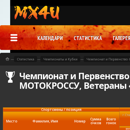
КАЛЕНДАРИ
СТАТИСТИКА
ГАЛЕРЕ
—
Статистика
—
Чемпионаты и Кубки
—
Чемпионат и Первенство
Чемпионат и Первенство 
МОТОКРОССУ, Ветераны 
Спортсмены / позиция
г.Ст
Сумма
Всего
Место
Фамилия, Имя
Номер
очков
гонок
ме