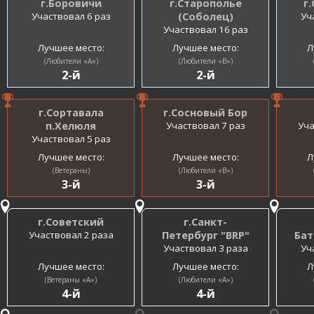
г.Боровичи
г.Старополье
г
Участвовал 6 раз
(Соболец)
Уч
Участвовал 16 раз
Лучшее место:
Лучшее место:
Л
(Любители «A»)
(Любители «B»)
2-й
2-й
г.Сортавала
г.Сосновый Бор
п.Хелюля
Участвовал 7 раз
Уча
Участвовал 5 раз
Лучшее место:
Лучшее место:
Л
(Ветераны)
(Любители «B»)
3-й
3-й
г.Советский
г.Санкт-
Участвовал 2 раза
Петербург "BRP"
Бат
Участвовал 3 раза
Уч
Лучшее место:
Лучшее место:
Л
(Ветераны «A»)
(Любители «A»)
4-й
4-й