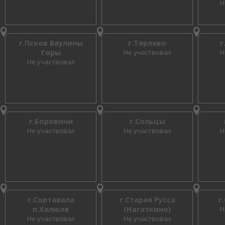
Н
г.Псков Ваулины
г.Тярлево
г
Горы
Не участвовал
Н
Не участвовал
г.Боровичи
г.Сольцы
Не участвовал
Не участвовал
Н
г.Сортавала
г.Старая Русса
г
п.Хелюля
(Нагаткино)
Н
Не участвовал
Не участвовал