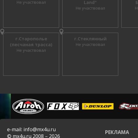
Не участвовал
Land"
Не участвовал
Н
г.Старополье
г.Стеклянный
(песчаная трасса)
Не участвовал
Не участвовал
e-mail: info@mx4u.ru
РЕКЛАМА
© mx4u.ru 2008 – 2026