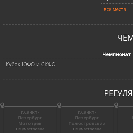
все места
ЧЕ
Чемпионат
Кубок ЮФО и СКФО
РЕГУЛ
г.Санкт-
г.Санкт-
Петербург
Петербург
Мототрек
Полюстровский
Не участвовал
Не участвовал