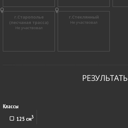
г.Старополье
г.Стеклянный
(песчаная трасса)
Не участвовал
Не участвовал
РЕЗУЛЬТАТЫ
Классы
3
125 см