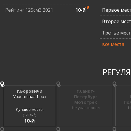
-9
Рейтинг 125см3 2021
10-й
Первое мес
Второе мес
Третье мес
все места
РЕГУЛ
г.Боровичи
г.Санкт-
Участвовал 1 раз
Петербург
Мототрек
По
Не участвовал
Н
Лучшее место:
3
(125 см
)
10-й