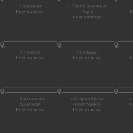
г.Кириши
г.Псков Ваулины
Не участвовал
Горы
Н
Не участвовал
г.Порхов
г.Сольцы
Не участвовал
Не участвовал
Н
г.Сортавала
г.Старая Русса
г
п.Хелюля
(Нагаткино)
Н
Не участвовал
Не участвовал