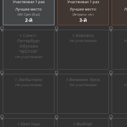
Участвовал 1 раз
Участвовал 1 раз
Лучшее место:
Лучшее место:
Л
(MX Open (б/ш))
(Ветераны «A»)
2-й
3-й
г.Санкт-
г.Кировск
Петербург
Не участвовал
Н
Обухово
"MOTOR"
Не участвовал
г.Любытино
г.Великие Луки
Не участвовал
Не участвовал
Н
г.Крестцы
г.Выборг