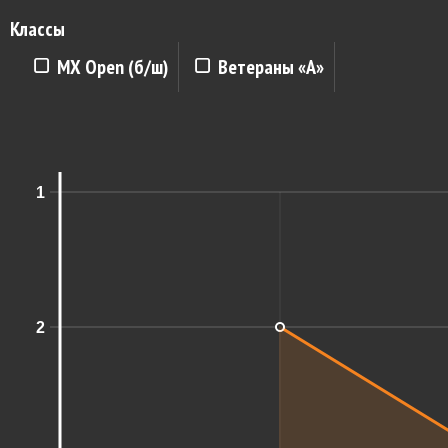
Классы
MX Open (б/ш)
Ветераны «A»
1
2