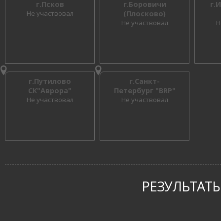
г.Псков
г.Боровичи
г.
Не участвовал
(Плосково)
Не участвовал
Н
г.Путилово
г.Санкт-
СК"Аврора"
Петербург "BRP"
Не участвовал
Не участвовал
РЕЗУЛЬТАТЫ