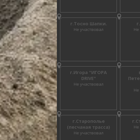
г.Тосно Шапки.
г
Не участвовал
Не
г.Игора "ИГОРА
DRIVE"
Пете
Не участвовал
Не
г.Старополье
г.
(песчаная трасса)
Не
Не участвовал