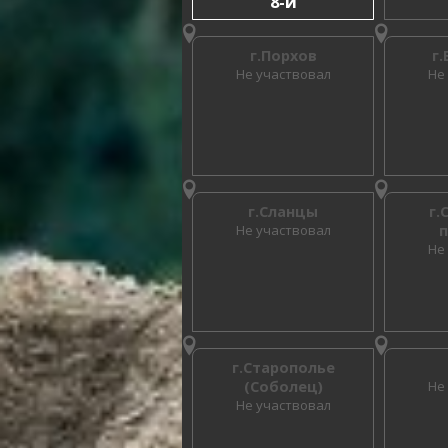
8-й
г.Порхов
г
Не участвовал
Не
г.Сланцы
г.
Не участвовал
Не
г.Старополье
(Соболец)
Не
Не участвовал