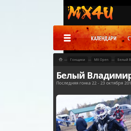
КАЛЕНДАРИ
С
—
Гонщики
—
MX Open
—
Белый 
Белый Владимир
Последняя гонка 22 - 23 октября 20