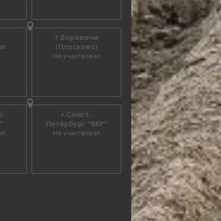
г.Боровичи
ал
(Плосково)
Не участвовал
о
г.Санкт-
"
Петербург "BRP"
ал
Не участвовал