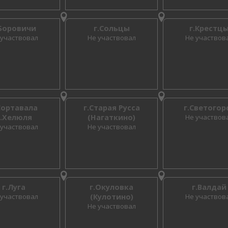
.Боровичи
г.Сольцы
г.Крестц
 участвовал
Не участвовал
Не участвов
Сортавала
г.Старая Русса
г.Светогор
п.Хелюля
(Нагаткино)
Не участвов
 участвовал
Не участвовал
г.Луга
г.Окуловка
г.Валдай
 участвовал
(Кулотино)
Не участвов
Не участвовал