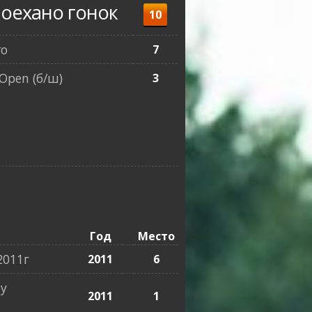
оехано гонок
10
ro
7
Open (б/ш)
3
Год
Место
2011г
2011
6
у
2011
1