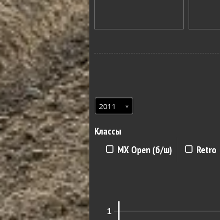
2011
Классы
MX Open (б/ш)
Retro
1