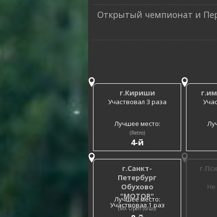
Открытый чемпионат и Перв
г.Кириши
г.и
Участвовал 3 раза
Учас
Лучшее место:
Лу
(Retro)
4-й
г.Санкт-
г.Пс
Петербург
Обухово
Не
"MOTOR"
Лучшее место:
Участвовал 1 раз
(MX Open (б/ш))