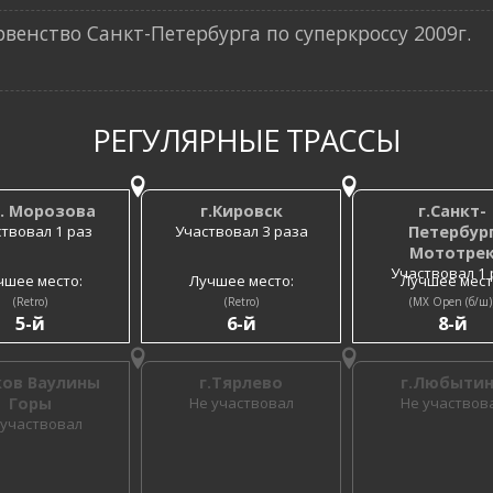
енство Санкт-Петербурга по суперкроссу 2009г.
РЕГУЛЯРНЫЕ ТРАССЫ
м. Морозова
г.Кировск
г.Санкт-
твовал 1 раз
Участвовал 3 раза
Петербур
Мототре
Участвовал 1 
чшее место:
Лучшее место:
Лучшее мест
(Retro)
(Retro)
(MX Open (б/ш)
5-й
6-й
8-й
ков Ваулины
г.Тярлево
г.Любыти
Горы
Не участвовал
Не участвов
 участвовал