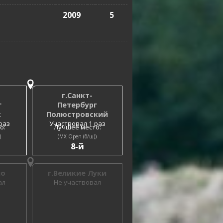
2009
5
г.Санкт-
г
Петербург
к
Полюстровский
раз
Участвовал 1 раз
о:
Лучшее место:
)
(MX Open (б/ш))
8-й
но
г.Великие Луки
ал
Не участвовал