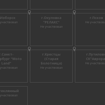
.Изборск
г.Окуловка
г.Псков
 участвовал
"РЕЛАКС"
Не участвов
Не участвовал
г.Санкт-
г.Крестцы
г.Путилов
рбург "Moto
(Старая
СК"Аврора
Land"
Болотница)
Не участвов
 участвовал
Не участвовал
Стеклянный
 участвовал