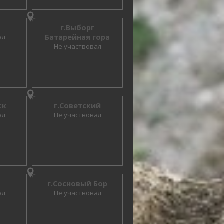
ы
г.Выборг
ал
Батарейная гора
Не участвовал
ск
г.Советский
ал
Не участвовал
г.Сосновый Бор
ал
Не участвовал