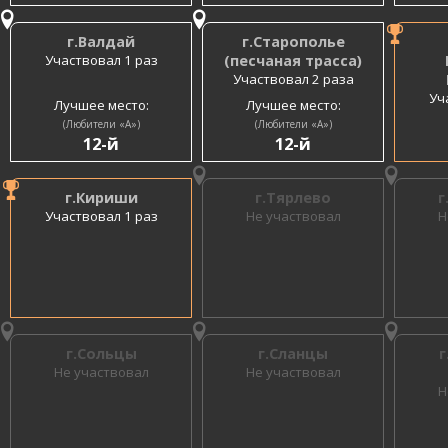
г.Валдай
г.Старополье
Участвовал 1 раз
(песчаная трасса)
Участвовал 2 раза
Уч
Лучшее место:
Лучшее место:
(Любители «A»)
(Любители «A»)
12-й
12-й
г.Кириши
г.Тярлево
г
Участвовал 1 раз
Не участвовал
Н
г.Сольцы
г.Сланцы
г
Не участвовал
Не участвовал
Н