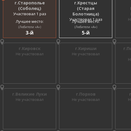
г.Старополье
г.Крестцы
(Соболец)
(Старая
Участвовал 1 раз
Болотница)
Участвовал 1 раз
Н
Лучшее место:
Лучшее место:
(Любители «A»)
(Любители «A»)
3-й
5-й
г.Кировск
г.Кириши
г.П
Не участвовал
Не участвовал
Н
г.Великие Луки
г.Порхов
Не участвовал
Не участвовал
Н