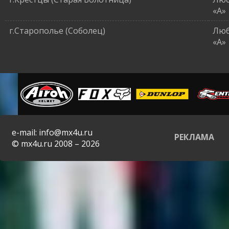
«A»
г.Старополье (Соболец)
Люб
«A»
e-mail: info@mx4u.ru
РЕКЛАМА
© mx4u.ru 2008 – 2026