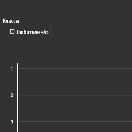
Классы
Любители «A»
1
2
3