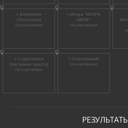
г.Боровичи
г.Игора "ИГОРА
(Плосково)
DRIVE"
Пет
Не участвовал
Не участвовал
Н
г.Старополье
г.Стеклянный
(песчаная трасса)
Не участвовал
Не участвовал
РЕЗУЛЬТАТЫ