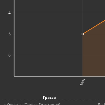
4
5
6
25.04
Трасса
г.Крестцы (Старая Болотница)
Люб