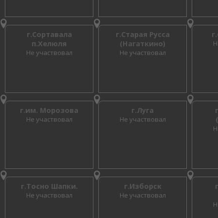
г.Сортавала
г.Старая Русса
г
п.Хелюля
(Нагаткино)
Н
Не участвовал
Не участвовал
г.им. Морозова
г.Луга
Не участвовал
Не участвовал
Н
г.Тосно Шапки.
г.Изборск
Не участвовал
Не участвовал
Н