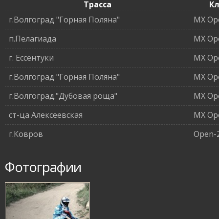
Трасса
Кл
г.Волгоград "Горная Поляна"
MX Op
п.Пелагиада
MX Op
г. Ессентуки
MX Op
г.Волгоград "Горная Поляна"
MX Op
г.Волгоград."Дубовая роща"
MX Op
ст-ца Алексеевская
MX Op
г.Ковров
Open-
Фотографии