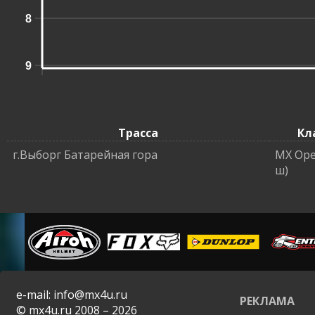
8
9
Трасса
Кл
г.Выборг Батарейная гора
MX Ope
ш)
e-mail: info@mx4u.ru
РЕКЛАМА
© mx4u.ru 2008 – 2026