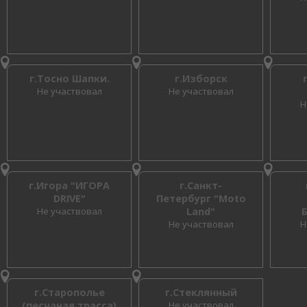
г.Тосно Шапки.
г.Изборск
Не участвовал
Не участвовал
Н
г.Игора "ИГОРА
г.Санкт-
DRIVE"
Петербург "Moto
Не участвовал
Land"
Не участвовал
Н
г.Старополье
г.Стеклянный
(песчаная трасса)
Не участвовал