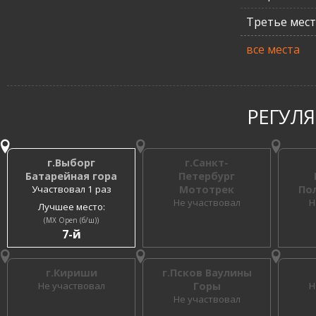
Третье мес
все места
РЕГУЛ
г.Выборг
г.Санкт-
Батарейная гора
Петербург
Участвовал 1 раз
Мототрек
По
Не участвовал
Н
Лучшее место:
(MX Open (б/ш))
7-й
г.Кириши
г.Псков Ваулины
Не участвовал
Горы
Н
Не участвовал