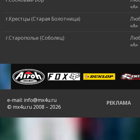
«A»
г.Крестцы (Старая Болотница)
Люб
«A»
г.Старополье (Соболец)
Люб
«A»
e-mail: info@mx4u.ru
РЕКЛАМА
© mx4u.ru 2008 – 2026