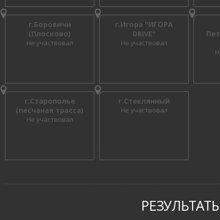
г.Боровичи
г.Игора "ИГОРА
(Плосково)
DRIVE"
Пет
Не участвовал
Не участвовал
Н
г.Старополье
г.Стеклянный
(песчаная трасса)
Не участвовал
Не участвовал
РЕЗУЛЬТАТЫ