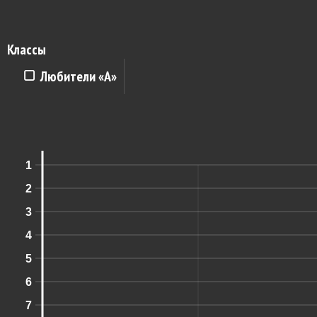
Классы
Любители «A»
1
2
3
4
5
6
7