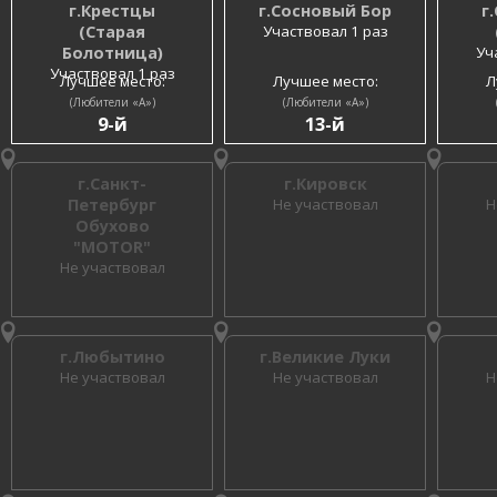
г.Крестцы
г.Сосновый Бор
г
(Старая
Участвовал 1 раз
Болотница)
Уч
Участвовал 1 раз
Лучшее место:
Лучшее место:
Л
(Любители «A»)
(Любители «A»)
9-й
13-й
г.Санкт-
г.Кировск
Петербург
Не участвовал
Н
Обухово
"MOTOR"
Не участвовал
г.Любытино
г.Великие Луки
Не участвовал
Не участвовал
Н