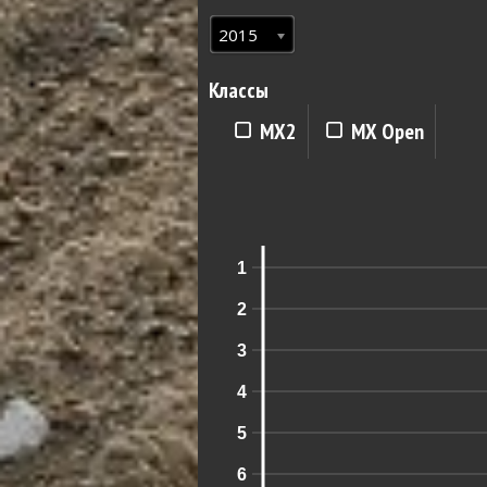
2015
Классы
MX2
MX Open
1
2
3
4
5
6