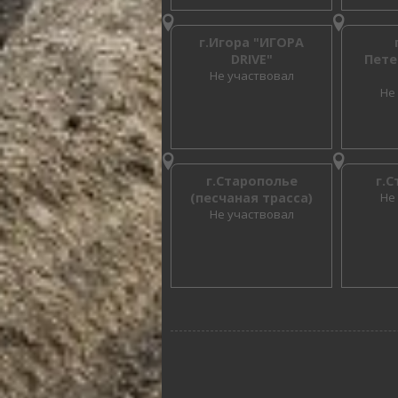
г.Игора "ИГОРА
DRIVE"
Пете
Не участвовал
Не
г.Старополье
г.
(песчаная трасса)
Не
Не участвовал