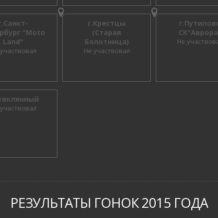
г.Санкт-
г.Крестцы
г.Путилов
рбург "Moto
(Старая
СК"Аврора
Land"
Болотница)
Не участвов
 участвовал
Не участвовал
Стеклянный
 участвовал
РЕЗУЛЬТАТЫ ГОНОК 2015 ГОДА