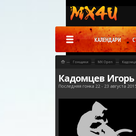
КАЛЕНДАРИ
С
—
Гонщики
—
MX Open
—
Кадомц
Кадомцев Игорь
Последняя гонка 22 - 23 августа 201