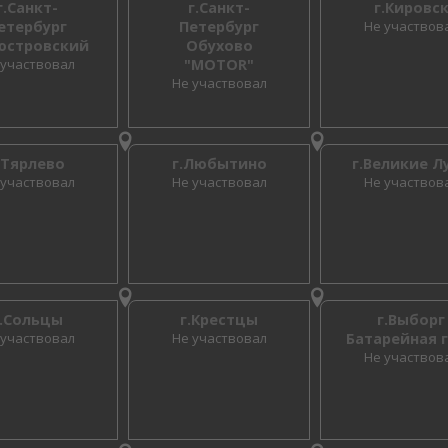
г.Санкт-
г.Санкт-
г.Кировс
етербург
Петербург
Не участвов
юстровский
Обухово
 участвовал
"MOTOR"
Не участвовал
.Тярлево
г.Любытино
г.Великие Л
 участвовал
Не участвовал
Не участвов
г.Сольцы
г.Крестцы
г.Выборг
 участвовал
Не участвовал
Батарейная 
Не участвов