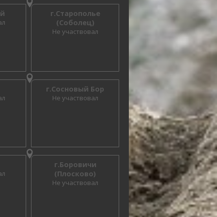
ий
г.Старополье
ал
(Соболец)
Не участвовал
г.Сосновый Бор
ал
Не участвовал
г.Боровичи
ал
(Плосково)
Не участвовал