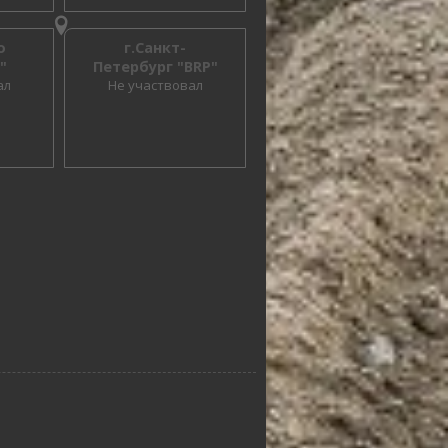
о
г.Санкт-
"
Петербург "BRP"
ал
Не участвовал