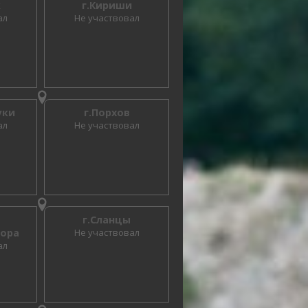
к
г.Кириши
ал
Не участвовал
уки
г.Порхов
ал
Не участвовал
г.Сланцы
гора
Не участвовал
ал