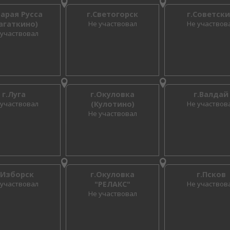
тарая Русса
г.Светогорск
г.Советск
агаткино)
Не участвовал
Не участвов
 участвовал
г.Луга
г.Окуловка
г.Валдай
 участвовал
(Кулотино)
Не участвов
Не участвовал
.Изборск
г.Окуловка
г.Псков
 участвовал
"РЕЛАКС"
Не участвов
Не участвовал