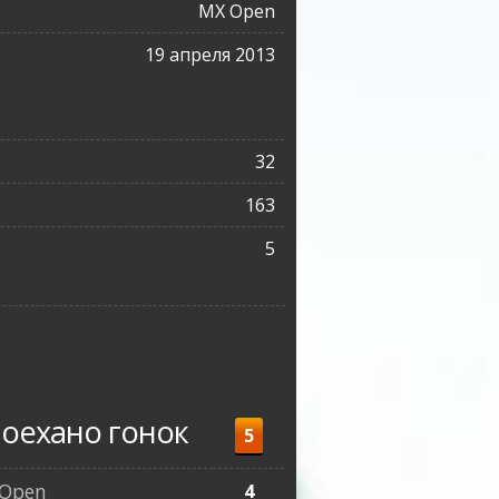
MX Open
19 апреля 2013
32
163
5
оехано гонок
5
Open
4