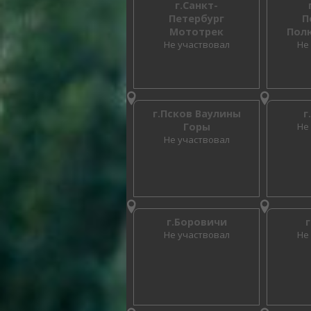
г.Санкт-
Петербург
П
Мототрек
Пол
Не участвовал
Не
г.Псков Ваулины
г
Горы
Не
Не участвовал
г.Боровичи
Не участвовал
Не