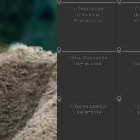
г.Сортавала
г.С
п.Хелюля
(Н
Не участвовал
Не
г.им. Морозова
Не участвовал
Не
г.Тосно Шапки.
г
Не участвовал
Не