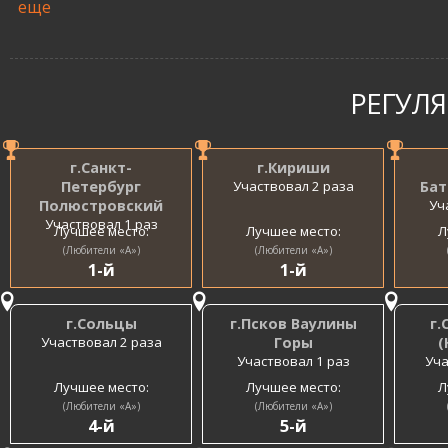
еще
РЕГУЛ
г.Санкт-
г.Кириши
Петербург
Участвовал 2 раза
Бат
Полюстровский
Уч
Участвовал 1 раз
Лучшее место:
Лучшее место:
Л
(Любители «A»)
(Любители «A»)
1-й
1-й
г.Сольцы
г.Псков Ваулины
г.
Участвовал 2 раза
Горы
(
Участвовал 1 раз
Уча
Лучшее место:
Лучшее место:
Л
(Любители «A»)
(Любители «A»)
4-й
5-й