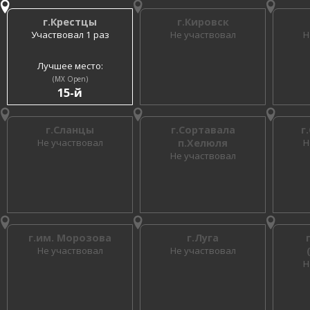
г.Крестцы
г.Кировск
Участвовал 1 раз
Не участвовал
Н
Лучшее место:
(MX Open)
15-й
г.Сланцы
г.Сортавала
г
Не участвовал
п.Хелюля
Н
Не участвовал
г.им. Морозова
г.Луга
Не участвовал
Не участвовал
Н