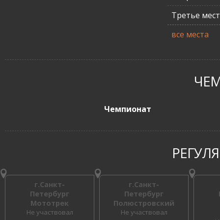
Третье мес
все места
ЧЕ
Чемпионат
РЕГУЛ
г.Санкт-
г.Санкт-
Петербург
Петербург
Мототрек
Полюстровский
Не участвовал
Не участвовал