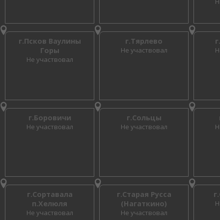
Н
г.Псков Ваулины
г.Тярлево
г
Горы
Не участвовал
Н
Не участвовал
г.Боровичи
г.Сольцы
Не участвовал
Не участвовал
Н
г.Сортавала
г.Старая Русса
г
п.Хелюля
(Нагаткино)
Н
Не участвовал
Не участвовал