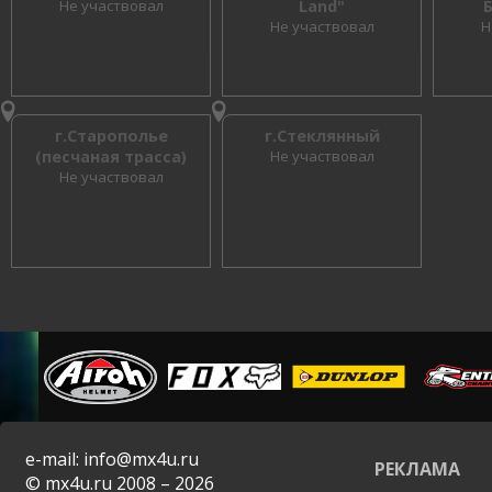
Не участвовал
Land"
Не участвовал
Н
г.Старополье
г.Стеклянный
(песчаная трасса)
Не участвовал
Не участвовал
e-mail: info@mx4u.ru
РЕКЛАМА
© mx4u.ru 2008 – 2026