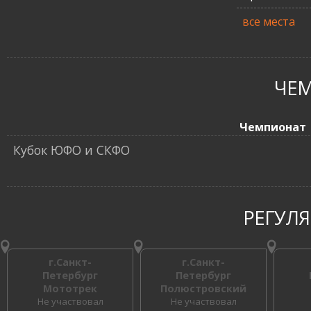
все места
ЧЕ
Чемпионат
Кубок ЮФО и СКФО
РЕГУЛ
г.Санкт-
г.Санкт-
Петербург
Петербург
Мототрек
Полюстровский
Не участвовал
Не участвовал