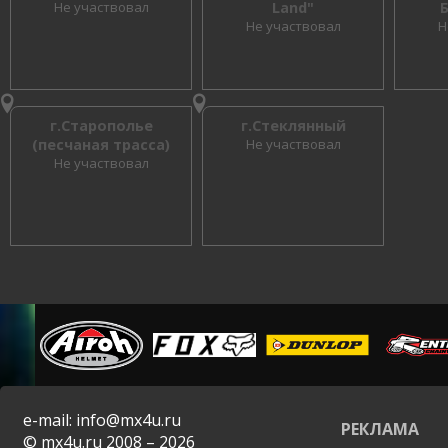
Не участвовал
Land"
Не участвовал
Н
г.Старополье
г.Стеклянный
(песчаная трасса)
Не участвовал
Не участвовал
e-mail: info@mx4u.ru
РЕКЛАМА
© mx4u.ru 2008 – 2026