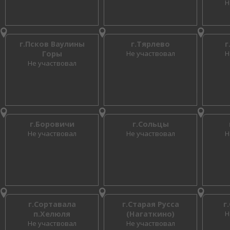
Н
г.Псков Ваулины
г.Тярлево
г
Горы
Не участвовал
Н
Не участвовал
г.Боровичи
г.Сольцы
Не участвовал
Не участвовал
Н
г.Сортавала
г.Старая Русса
г
п.Хелюля
(Нагаткино)
Н
Не участвовал
Не участвовал