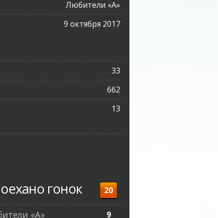
Любители «A»
9 октября 2017
33
662
13
оехано гонок
20
ители «A»
9