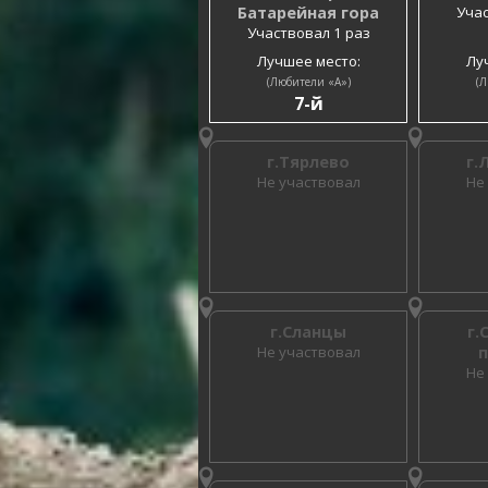
Батарейная гора
Учас
Участвовал 1 раз
Лучшее место:
Лу
(Любители «A»)
(Л
7-й
г.Тярлево
г.
Не участвовал
Не
г.Сланцы
г.
Не участвовал
Не