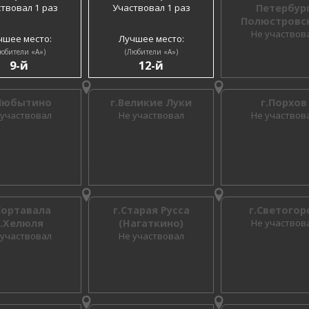
твовал 1 раз
Участвовал 1 раз
Петербур
Полюстровс
Не участвов
чшее место:
Лучшее место:
юбители «A»)
(Любители «A»)
9-й
12-й
Любытино
г.Великие Луки
г.Порхов
 участвовал
Не участвовал
Не участвов
Сортавала
г.Старая Русса
г.Светогор
п.Хелюля
(Нагаткино)
Не участвов
 участвовал
Не участвовал