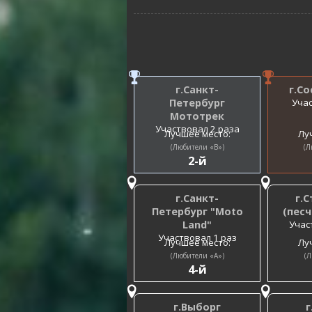
г.Санкт-
г.С
Петербург
Учас
Мототрек
Участвовал 2 раза
Лучшее место:
Лу
(Любители «B»)
(Л
2-й
г.Санкт-
г.
Петербург "Moto
(песч
Land"
Учас
Участвовал 1 раз
Лучшее место:
Лу
(Любители «A»)
(Л
4-й
г.Выборг
г