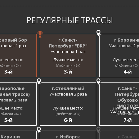
РЕГУЛЯРНЫЕ ТРАССЫ
основый Бор
г.Санкт-
г.Борович
твовал 1 раз
Петербург "BRP"
Участвовал 2 
Участвовал 1 раз
чшее место:
Лучшее место:
Лучшее мест
юбители «C»)
(Любители «B»)
(Любители «C»
3-й
3-й
4-й
Старополье
г.Стеклянный
г.Санкт-
аная трасса)
Участвовал 3 раза
Петербур
твовал 2 раза
Обухово
"MOTOR"
чшее место:
Лучшее место:
Лучшее мест
Участвовал 1 
юбители «A»)
(Любители «C»)
(Любители «B»
5-й
6-й
7-й
.Кириши
г.Изборск
г.Санкт-