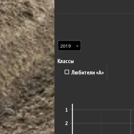
2019
Классы
Любители «A»
1
2