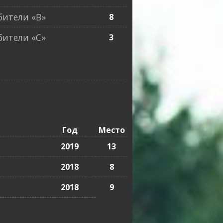
ители «B»
8
ители «C»
3
Год
Место
2019
13
2018
8
2018
9