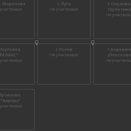
м. Морозова
г.Луга
г.Окуловк
 участвовал
Не участвовал
(Кулотино
Не участвов
.Окуловка
г.Псков
г.Борович
"РЕЛАКС"
Не участвовал
(Плосково
 участвовал
Не участвов
.Путилово
К"Аврора"
 участвовал