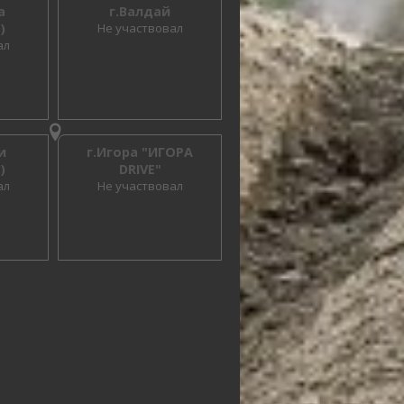
а
г.Валдай
)
Не участвовал
ал
и
г.Игора "ИГОРА
)
DRIVE"
ал
Не участвовал