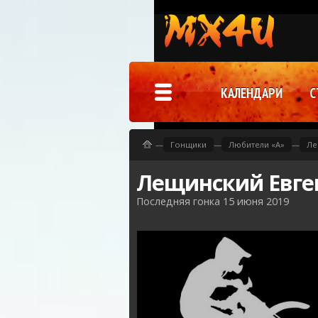
КАЛЕНДАРИ
С
—
Гонщики
—
Любители «A»
—
Ле
Лещинский Евге
Последняя гонка 15 июня 2019