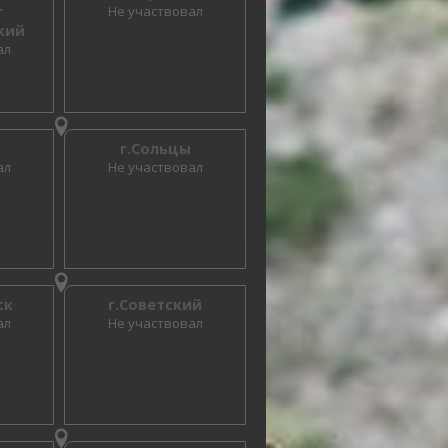
г
Не участвовал
кий
ал
г.Сольцы
ал
Не участвовал
ск
г.Советский
ал
Не участвовал