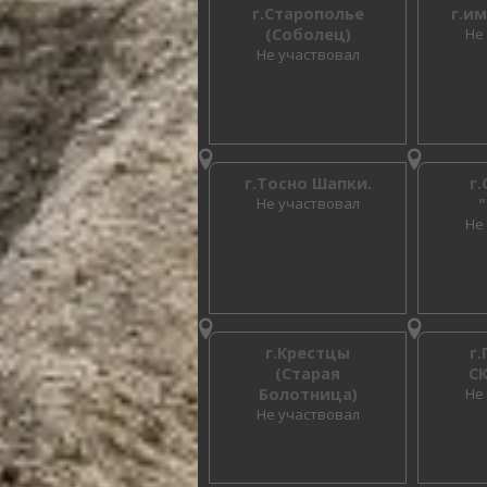
г.Старополье
г.и
(Соболец)
Не
Не участвовал
г.Тосно Шапки.
г
Не участвовал
Не
г.Крестцы
г
(Старая
С
Болотница)
Не
Не участвовал