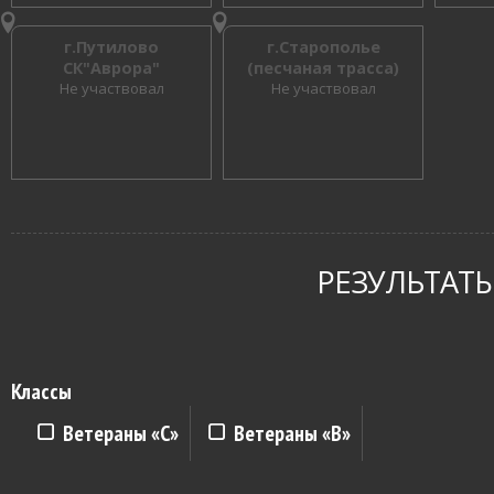
г.Путилово
г.Старополье
СК"Аврора"
(песчаная трасса)
Не участвовал
Не участвовал
РЕЗУЛЬТАТЫ
Классы
Ветераны «С»
Ветераны «B»