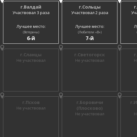
г.Валдай
г.Сольцы
г
Участвовал 3 раза
Участвовал 2 раза
Уч
Лучшее место:
Лучшее место:
Л
(Ветераны)
(Любители «B»)
6-й
7-й
г.Сланцы
г.Светогорск
г
Не участвовал
Не участвовал
Н
г.Псков
г.Боровичи
г.
Не участвовал
(Плосково)
Не участвовал
Н