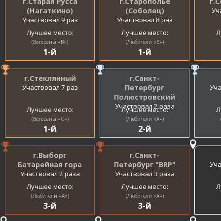
г.Старая Русса
г.Старополье
г.
(Нагаткино)
(Соболец)
Уч
Участвовал 9 раз
Участвовал 8 раз
Лучшее место:
Лучшее место:
Л
(Ветераны «B»)
(Любители «B»)
1-й
1-й
г.Стеклянный
г.Санкт-
Участвовал 7 раз
Петербург
Уча
Полюстровский
Участвовал 2 раза
Лучшее место:
Лучшее место:
Л
(Ветераны «С»)
(Любители «A»)
1-й
2-й
г.Выборг
г.Санкт-
Батарейная гора
Петербург "BRP"
Уча
Участвовал 2 раза
Участвовал 3 раза
Лучшее место:
Лучшее место:
Л
(Любители «A»)
(Любители «A»)
3-й
3-й