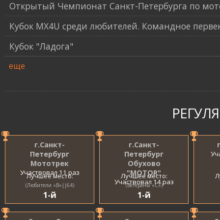
Открытый Чемпионат Санкт-Петербурга по мот
Кубок MX4U среди любителей. Командное перве
Кубок "Ладога"
еще
РЕГУЛ
г.Санкт-
г.Санкт-
Петербург
Петербург
Уч
Мототрек
Обухово
Участвовал 11 раз
"MOTOR"
Лучшее место:
Лучшее место:
Л
Участвовал 14 раз
(Любители «B»||64)
(Ветераны «С»)
1-й
1-й