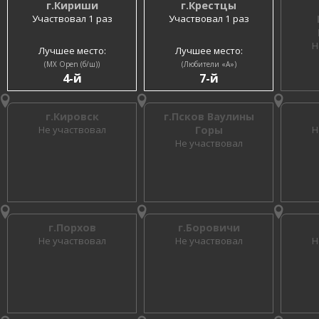
г.Кириши
г.Крестцы
Участвовал 1 раз
Участвовал 1 раз
Н
Лучшее место:
Лучшее место:
(MX Open (б/ш))
(Любители «A»)
4-й
7-й
г.Кировск
г.Псков Ваулины
Не участвовал
Горы
Н
Не участвовал
г.Порхов
г.Боровичи
Не участвовал
Не участвовал
Н