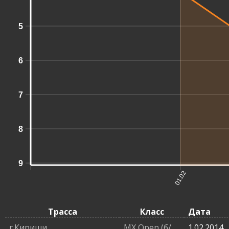
5
6
7
8
9
01.02
Трасса
Класс
Дата
г.Кириши
MX Open (б/
1.02.2014