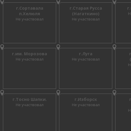
г.Сортавала
г.Старая Русса
г
п.Хелюля
(Нагаткино)
Н
Не участвовал
Не участвовал
г.им. Морозова
г.Луга
Не участвовал
Не участвовал
Н
г.Тосно Шапки.
г.Изборск
Не участвовал
Не участвовал
Н