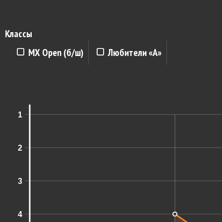
Классы
MX Open (б/ш)
Любители «A»
1
2
3
4