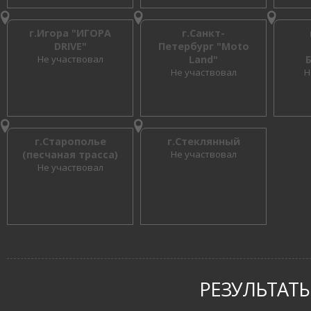
г.Игора "ИГОРА
г.Санкт-
DRIVE"
Петербург "Moto
Не участвовал
Land"
Не участвовал
Н
г.Старополье
г.Стеклянный
(песчаная трасса)
Не участвовал
Не участвовал
РЕЗУЛЬТАТЫ