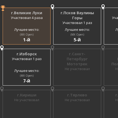
г.Великие Луки
г.Псков Ваулины
Участвовал 4 раза
Горы
Уча
Участвовал 1 раз
Лучшее место:
Лучшее место:
Л
(MX Open)
(MX Open)
1-й
5-й
г.Изборск
г.Санкт-
Участвовал 1 раз
Петербург
Мототрек
По
Не участвовал
Н
Лучшее место:
(MX Open)
7-й
г.Кириши
г.Тярлево
г
Не участвовал
Не участвовал
Н