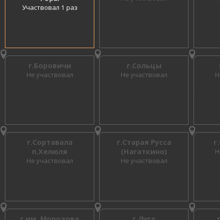
Участвовал 1 раз
г.Боровичи
г.Сольцы
Не участвовал
Не участвовал
Н
г.Сортавала
г.Старая Русса
г
п.Хелюля
(Нагаткино)
Н
Не участвовал
Не участвовал
г.им. Морозова
г.Луга