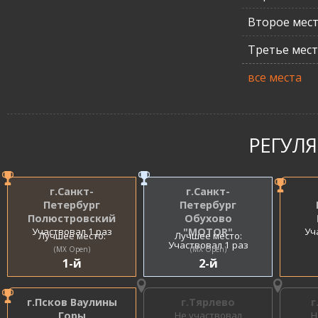
Второе мес
Третье мес
все места
РЕГУЛ
г.Санкт-
г.Санкт-
Петербург
Петербург
Полюстровский
Обухово
Участвовал 1 раз
"MOTOR"
Уч
Лучшее место:
Лучшее место:
Участвовал 1 раз
(MX Open)
(MX Open)
1-й
2-й
г.Псков Ваулины
г.Тярлево
г
Горы
Не участвовал
Н