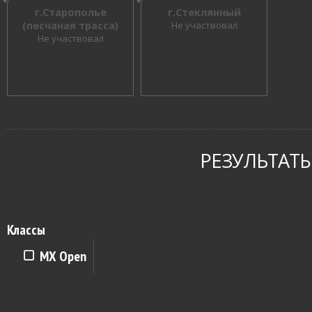
г.Старополье
г.Стеклянный
(песчаная трасса)
Не участвовал
Не участвовал
РЕЗУЛЬТАТЫ
Классы
MX Open