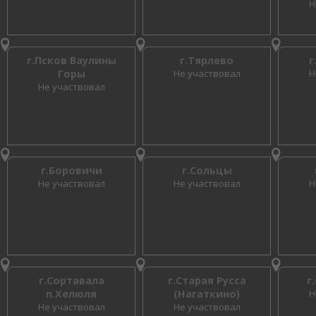
Н
г.Псков Ваулины
г.Тярлево
г
Горы
Не участвовал
Н
Не участвовал
г.Боровичи
г.Сольцы
Не участвовал
Не участвовал
Н
г.Сортавала
г.Старая Русса
г
п.Хелюля
(Нагаткино)
Н
Не участвовал
Не участвовал