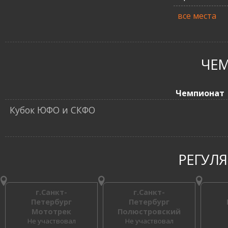
все места
ЧЕ
Чемпионат
Кубок ЮФО и СКФО
РЕГУЛ
г.Санкт-
г.Санкт-
Петербург
Петербург
Мототрек
Полюстровский
Не участвовал
Не участвовал