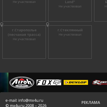
Не участвовал
Land"
Не участвовал
Н
г.Старополье
г.Стеклянный
(песчаная трасса)
Не участвовал
Не участвовал
e-mail: info@mx4u.ru
РЕКЛАМА
© mx4u.ru 2008 – 2026